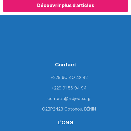
Découvrir plus d’articles
F
T
Y
I
a
w
o
n
c
i
u
s
e
t
t
t
Contact
b
t
u
a
o
e
b
g
+229 60 40 42 42
o
r
e
r
k
a
+229 91 53 94 94
m
contact@aidjedo.org
02BP2428 Cotonou, BÉNIN
L'ONG