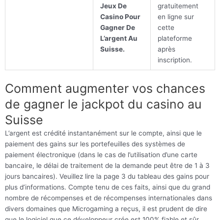
Jeux De
gratuitement
Casino Pour
en ligne sur
Gagner De
cette
L’argent Au
plateforme
Suisse.
après
inscription.
Comment augmenter vos chances
de gagner le jackpot du casino au
Suisse
L’argent est crédité instantanément sur le compte, ainsi que le
paiement des gains sur les portefeuilles des systèmes de
paiement électronique (dans le cas de l’utilisation d’une carte
bancaire, le délai de traitement de la demande peut être de 1 à 3
jours bancaires). Veuillez lire la page 3 du tableau des gains pour
plus d’informations. Compte tenu de ces faits, ainsi que du grand
nombre de récompenses et de récompenses internationales dans
divers domaines que Microgaming a reçus, il est prudent de dire
que le logiciel que ce développeur crée est 100% fiable et sûr.