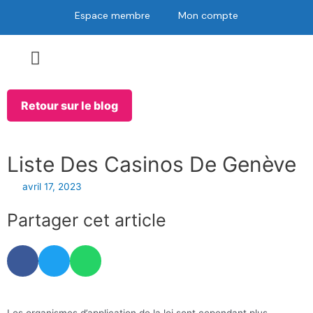
Aller
Espace membre
Mon compte
au
contenu
Menu
Retour sur le blog
Liste Des Casinos De Genève
avril 17, 2023
Partager cet article
Les organismes d’application de la loi sont cependant plus