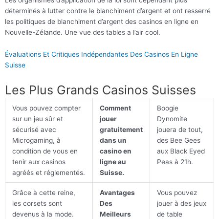
déterminés à lutter contre le blanchiment d’argent et ont resserré
les politiques de blanchiment d’argent des casinos en ligne en
Nouvelle-Zélande. Une vue des tables a l’air cool.
Évaluations Et Critiques Indépendantes Des Casinos En Ligne
Suisse
Les Plus Grands Casinos Suisses
Vous pouvez compter
Comment
Boogie
sur un jeu sûr et
jouer
Dynomite
sécurisé avec
gratuitement
jouera de tout,
Microgaming, à
dans un
des Bee Gees
condition de vous en
casino en
aux Black Eyed
tenir aux casinos
ligne au
Peas à 21h.
agréés et réglementés.
Suisse.
Grâce à cette reine,
Avantages
Vous pouvez
les corsets sont
Des
jouer à des jeux
devenus à la mode.
Meilleurs
de table