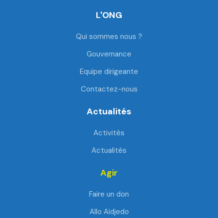
L'ONG
Qui sommes nous ?
Gouvernance
Equipe dirigeante
Contactez-nous
Actualités
Activités
Actualités
Agir
Faire un don
Allo Aidjedo