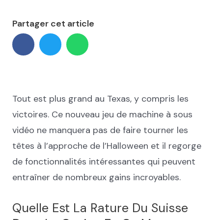
Partager cet article
Tout est plus grand au Texas, y compris les
victoires. Ce nouveau jeu de machine à sous
vidéo ne manquera pas de faire tourner les
têtes à l’approche de l’Halloween et il regorge
de fonctionnalités intéressantes qui peuvent
entraîner de nombreux gains incroyables.
Quelle Est La Rature Du Suisse