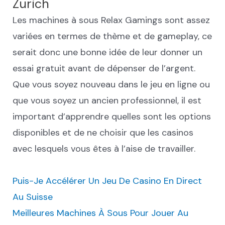
Zurich
Les machines à sous Relax Gamings sont assez
variées en termes de thème et de gameplay, ce
serait donc une bonne idée de leur donner un
essai gratuit avant de dépenser de l’argent.
Que vous soyez nouveau dans le jeu en ligne ou
que vous soyez un ancien professionnel, il est
important d’apprendre quelles sont les options
disponibles et de ne choisir que les casinos
avec lesquels vous êtes à l’aise de travailler.
Puis-Je Accélérer Un Jeu De Casino En Direct
Au Suisse
Meilleures Machines À Sous Pour Jouer Au