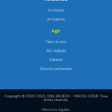
Activités
Actualités
Agir
Faire un don
Allo Aidjedo
Adhérer
Devenir partenaire
Copyright © 2020-2022, ONG AÏDJÈDO - PAIX DU CŒUR. Tous
droits réservés.
Mentions légales