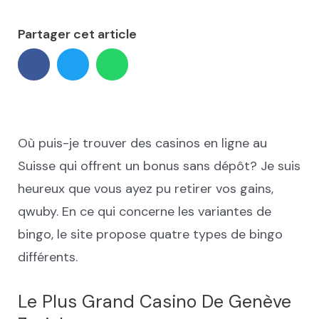
Partager cet article
Où puis-je trouver des casinos en ligne au
Suisse qui offrent un bonus sans dépôt? Je suis
heureux que vous ayez pu retirer vos gains,
qwuby. En ce qui concerne les variantes de
bingo, le site propose quatre types de bingo
différents.
Le Plus Grand Casino De Genève