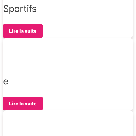
Sportifs
Lire la suite
e
Lire la suite