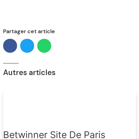
Partager cet article
Autres articles
Betwinner Site De Paris