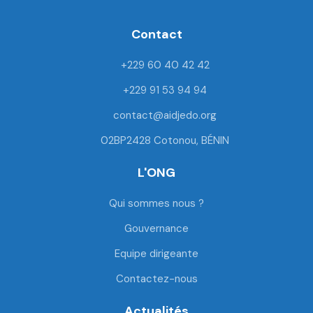
c
i
u
s
e
t
t
t
Contact
b
t
u
a
o
e
b
g
+229 60 40 42 42
o
r
e
r
k
a
+229 91 53 94 94
m
contact@aidjedo.org
02BP2428 Cotonou, BÉNIN
L'ONG
Qui sommes nous ?
Gouvernance
Equipe dirigeante
Contactez-nous
Actualités