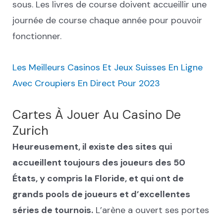
sous. Les livres de course doivent accueillir une
journée de course chaque année pour pouvoir
fonctionner.
Les Meilleurs Casinos Et Jeux Suisses En Ligne
Avec Croupiers En Direct Pour 2023
Cartes À Jouer Au Casino De
Zurich
Heureusement, il existe des sites qui
accueillent toujours des joueurs des 50
États, y compris la Floride, et qui ont de
grands pools de joueurs et d’excellentes
séries de tournois.
L’arène a ouvert ses portes