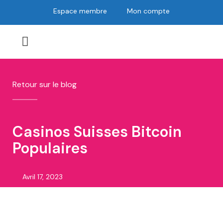
Aller
Espace membre
Mon compte
au
contenu
Menu
Retour sur le blog
Casinos Suisses Bitcoin
Populaires
Avril 17, 2023