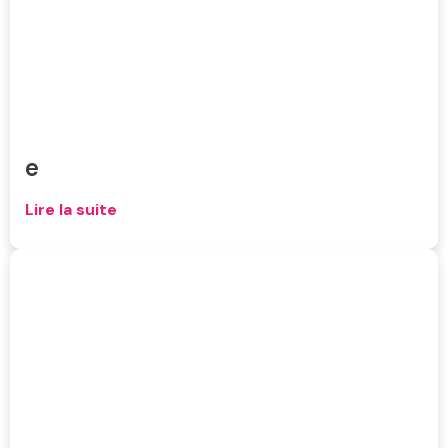
e
Lire la suite