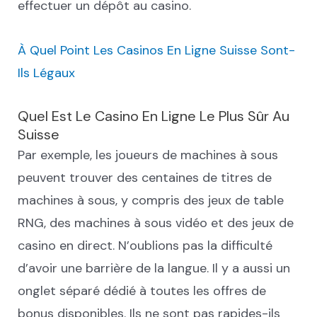
effectuer un dépôt au casino.
À Quel Point Les Casinos En Ligne Suisse Sont-
Ils Légaux
Quel Est Le Casino En Ligne Le Plus Sûr Au
Suisse
Par exemple, les joueurs de machines à sous
peuvent trouver des centaines de titres de
machines à sous, y compris des jeux de table
RNG, des machines à sous vidéo et des jeux de
casino en direct. N’oublions pas la difficulté
d’avoir une barrière de la langue. Il y a aussi un
onglet séparé dédié à toutes les offres de
bonus disponibles. Ils ne sont pas rapides-ils