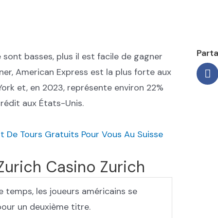
Parta
sont basses, plus il est facile de gagner
ner, American Express est la plus forte aux
York et, en 2023, représente environ 22%
rédit aux États-Unis.
t De Tours Gratuits Pour Vous Au Suisse
urich Casino Zurich
 temps, les joueurs américains se
our un deuxième titre.