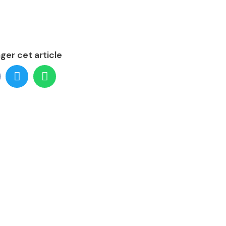
ger cet article