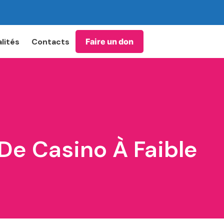
lités
Contacts
Faire un don
De Casino À Faible