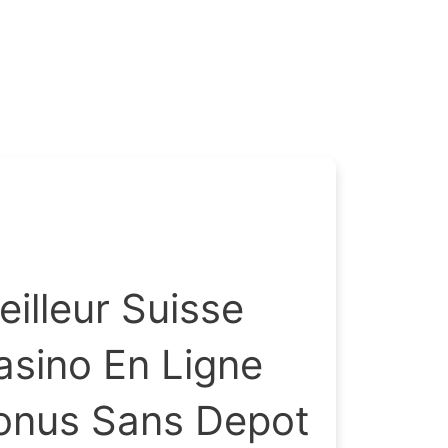
eilleur Suisse
asino En Ligne
onus Sans Depot