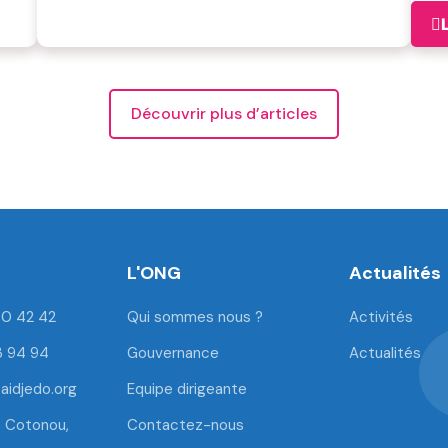
L
Découvrir plus d’articles
L'ONG
Actualités
40 42 42
Qui sommes nous ?
Activités
3 94 94
Gouvernance
Actualités
idjedo.org
Equipe dirigeante
 Cotonou,
Contactez-nous