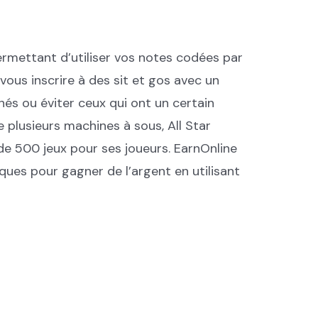
ermettant d’utiliser vos notes codées par
vous inscrire à des sit et gos avec un
és ou éviter ceux qui ont un certain
plusieurs machines à sous, All Star
 500 jeux pour ses joueurs. EarnOnline
ques pour gagner de l’argent en utilisant