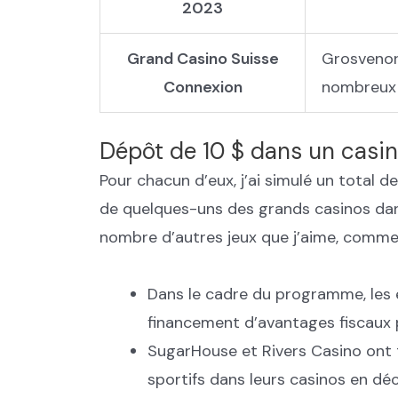
2023
Grand Casino Suisse
Grosvenor
Connexion
nombreux 
Dépôt de 10 $ dans un casin
Pour chacun d’eux, j’ai simulé un total 
de quelques-uns des grands casinos dans d
nombre d’autres jeux que j’aime, comme 
Dans le cadre du programme, les 
financement d’avantages fiscaux 
SugarHouse et Rivers Casino ont t
sportifs dans leurs casinos en dé