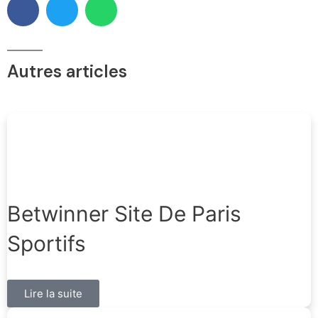
Autres articles
Betwinner Site De Paris
Sportifs
Lire la suite