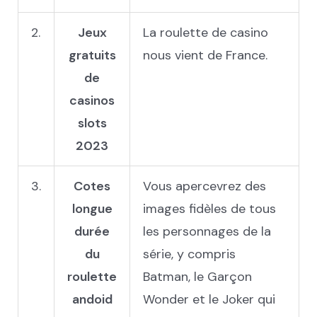
2.
Jeux
La roulette de casino
gratuits
nous vient de France.
de
casinos
slots
2023
3.
Cotes
Vous apercevrez des
longue
images fidèles de tous
durée
les personnages de la
du
série, y compris
roulette
Batman, le Garçon
andoid
Wonder et le Joker qui