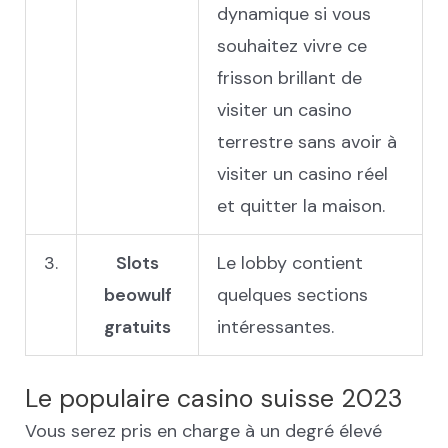
dynamique si vous
souhaitez vivre ce
frisson brillant de
visiter un casino
terrestre sans avoir à
visiter un casino réel
et quitter la maison.
3.
Slots
Le lobby contient
beowulf
quelques sections
gratuits
intéressantes.
Le populaire casino suisse 2023
Vous serez pris en charge à un degré élevé