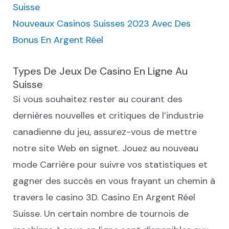
Suisse
Nouveaux Casinos Suisses 2023 Avec Des
Bonus En Argent Réel
Types De Jeux De Casino En Ligne Au
Suisse
Si vous souhaitez rester au courant des
dernières nouvelles et critiques de l’industrie
canadienne du jeu, assurez-vous de mettre
notre site Web en signet. Jouez au nouveau
mode Carrière pour suivre vos statistiques et
gagner des succès en vous frayant un chemin à
travers le casino 3D. Casino En Argent Réel
Suisse. Un certain nombre de tournois de