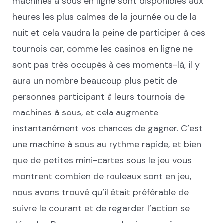
machines à sous en ligne sont disponibles aux
heures les plus calmes de la journée ou de la
nuit et cela vaudra la peine de participer à ces
tournois car, comme les casinos en ligne ne
sont pas très occupés à ces moments-là, il y
aura un nombre beaucoup plus petit de
personnes participant à leurs tournois de
machines à sous, et cela augmente
instantanément vos chances de gagner. C’est
une machine à sous au rythme rapide, et bien
que de petites mini-cartes sous le jeu vous
montrent combien de rouleaux sont en jeu,
nous avons trouvé qu’il était préférable de
suivre le courant et de regarder l’action se