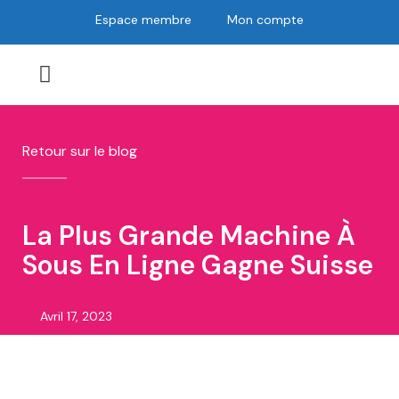
Aller
Espace membre
Mon compte
au
contenu
Menu
Retour sur le blog
La Plus Grande Machine À
Sous En Ligne Gagne Suisse
Avril 17, 2023