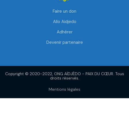
Faire un don
Allo Aidjedo
Adhérer
Devenir partenaire
Copyright © 2020-2022, ONG AÏDJÈDO - PAIX DU CŒUR. Tous
droits réservés.
Mentions légales