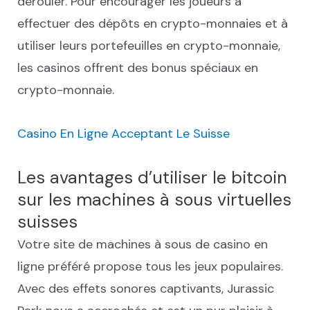
dérouler. Pour encourager les joueurs à
effectuer des dépôts en crypto-monnaies et à
utiliser leurs portefeuilles en crypto-monnaie,
les casinos offrent des bonus spéciaux en
crypto-monnaie.
Casino En Ligne Acceptant Le Suisse
Les avantages d’utiliser le bitcoin
sur les machines à sous virtuelles
suisses
Votre site de machines à sous de casino en
ligne préféré propose tous les jeux populaires.
Avec des effets sonores captivants, Jurassic