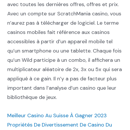
avec toutes les dernières offres, offres et prix.
Avec un compte sur ScratchMania casino, vous
n’aurez pas à télécharger de logiciel. Le terme
casinos mobiles fait référence aux casinos
accessibles à partir d’un appareil mobile tel
qu’un smartphone ou une tablette. Chaque fois
qu’un Wild participe à un combo, il affichera un
multiplicateur aléatoire de 2x, 3x ou 5x qui sera
appliqué à ce gain. Il n’y a pas de facteur plus
important dans l’analyse d’un casino que leur
bibliothèque de jeux.
Meilleur Casino Au Suisse À Gagner 2023
Propriétés De Divertissement De Casino Du