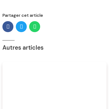
Partager cet article
Autres articles