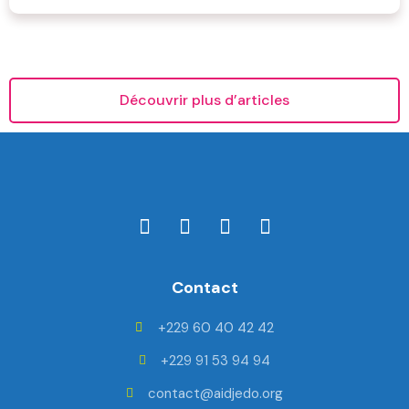
Découvrir plus d’articles
F
T
Y
I
a
w
o
n
c
i
u
s
e
t
t
t
Contact
b
t
u
a
o
e
b
g
+229 60 40 42 42
o
r
e
r
k
a
+229 91 53 94 94
m
contact@aidjedo.org