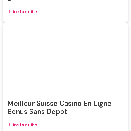
Lire la suite
Meilleur Suisse Casino En Ligne
Bonus Sans Depot
Lire la suite