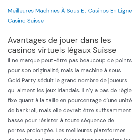
Meilleures Machines À Sous Et Casinos En Ligne
Casino Suisse
Avantages de jouer dans les
casinos virtuels légaux Suisse
Il ne marque peut-être pas beaucoup de points
pour son originalité, mais la machine à sous
Gold Party séduit le grand nombre de joueurs
qui aiment les jeux irlandais. Il n’y a pas de règle
fixe quant à la taille en pourcentage d’une unité
de bankroll, mais elle devrait être suffisamment
basse pour résister à toute séquence de
pertes prolongée. Les meilleures plateformes