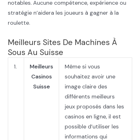
notables. Aucune compétence, expérience ou
stratégie n’aidera les joueurs à gagner à la
roulette.
Meilleurs Sites De Machines À
Sous Au Suisse
1.
Meilleurs
Même si vous
Casinos
souhaitez avoir une
Suisse
image claire des
différents meilleurs
jeux proposés dans les
casinos en ligne, il est
possible d’utiliser les
informations qui