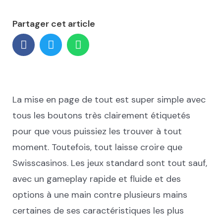
Partager cet article
La mise en page de tout est super simple avec
tous les boutons très clairement étiquetés
pour que vous puissiez les trouver à tout
moment. Toutefois, tout laisse croire que
Swisscasinos. Les jeux standard sont tout sauf,
avec un gameplay rapide et fluide et des
options à une main contre plusieurs mains
certaines de ses caractéristiques les plus