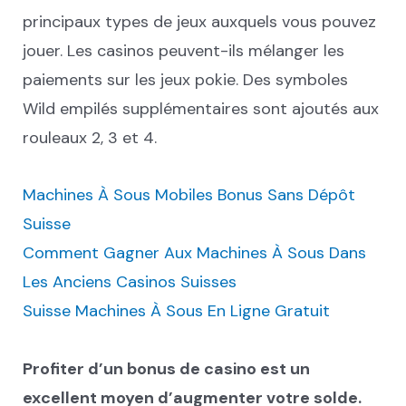
principaux types de jeux auxquels vous pouvez
jouer. Les casinos peuvent-ils mélanger les
paiements sur les jeux pokie. Des symboles
Wild empilés supplémentaires sont ajoutés aux
rouleaux 2, 3 et 4.
Machines À Sous Mobiles Bonus Sans Dépôt
Suisse
Comment Gagner Aux Machines À Sous Dans
Les Anciens Casinos Suisses
Suisse Machines À Sous En Ligne Gratuit
Profiter d’un bonus de casino est un
excellent moyen d’augmenter votre solde.