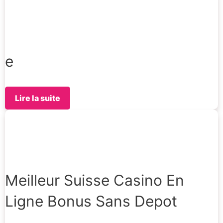
e
Lire la suite
Meilleur Suisse Casino En
Ligne Bonus Sans Depot