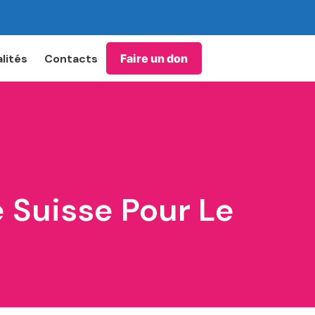
lités
Contacts
Faire un don
 Suisse Pour Le