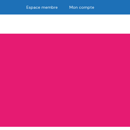
Espace membre
Mon compte