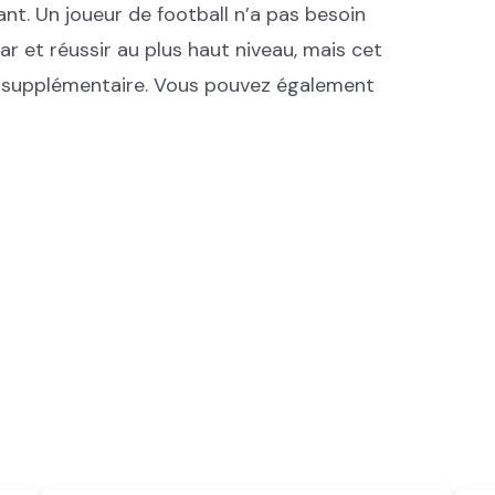
nt. Un joueur de football n’a pas besoin
ar et réussir au plus haut niveau, mais cet
r supplémentaire. Vous pouvez également