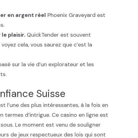
uer en argent réel
Phoenix Graveyard est
s.
e plaisir.
QuickTender est souvent
voyez cela, vous saurez que c’est la
t basé sur la vie d’un explorateur et les
ts.
nfiance Suisse
t l’une des plus intéressantes, à la fois en
n termes d’intrigue. Ce casino en ligne est
sous. Le moment est venu de souligner
rs de jeux respectueux des lois qui sont