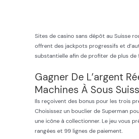
Sites de casino sans dépôt au Suisse rou
offrent des jackpots progressifs et d’au
substantielle afin de profiter de plus de
Gagner De L’argent Ré
Machines À Sous Suis
Ils reçoivent des bonus pour les trois
Choisissez un bouclier de Superman pour
une icône à collectionner. Le jeu vous pr
rangées et 99 lignes de paiement.