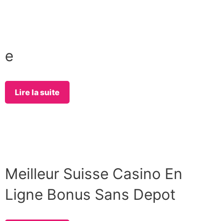
e
Lire la suite
Meilleur Suisse Casino En
Ligne Bonus Sans Depot