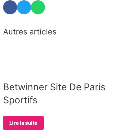
Autres articles
Betwinner Site De Paris
Sportifs
Lire la suite