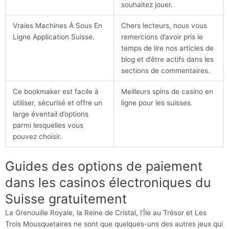
souhaitez jouer.
Vraies Machines À Sous En
Chers lecteurs, nous vous
Ligne Application Suisse.
remercions d’avoir pris le
temps de lire nos articles de
blog et d’être actifs dans les
sections de commentaires.
Ce bookmaker est facile à
Meilleurs spins de casino en
utiliser, sécurisé et offre un
ligne pour les suisses.
large éventail d’options
parmi lesquelles vous
pouvez choisir.
Guides des options de paiement
dans les casinos électroniques du
Suisse gratuitement
La Grenouille Royale, la Reine de Cristal, l’Île au Trésor et Les
Trois Mousquetaires ne sont que quelques-uns des autres jeux qui