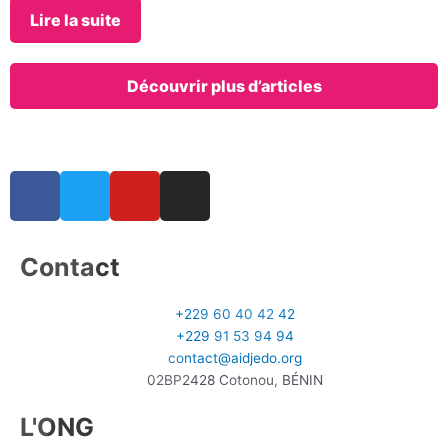
Lire la suite
Découvrir plus d’articles
F
T
Y
I
a
w
o
n
c
i
u
s
e
t
t
t
Contact
b
t
u
a
o
e
b
g
+229 60 40 42 42
o
r
e
r
+229 91 53 94 94
k
a
contact@aidjedo.org
m
02BP2428 Cotonou, BÉNIN
L'ONG