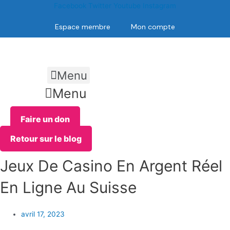
Aller
Facebook
Twitter
Youtube
Instagram
au
Espace membre
Mon compte
contenu
Menu
Menu
Faire un don
Retour sur le blog
Jeux De Casino En Argent Réel
En Ligne Au Suisse
avril 17, 2023