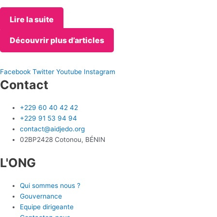
Lire la suite
Découvrir plus d’articles
Facebook
Twitter
Youtube
Instagram
Contact
+229 60 40 42 42
+229 91 53 94 94
contact@aidjedo.org
02BP2428 Cotonou, BÉNIN
L'ONG
Qui sommes nous ?
Gouvernance
Equipe dirigeante