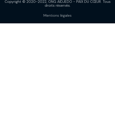
Copyright © 2020-2022, ONG AÏDJÈDO - PAIX DU CŒUR. Tous
droits réservés.
Mentions légales