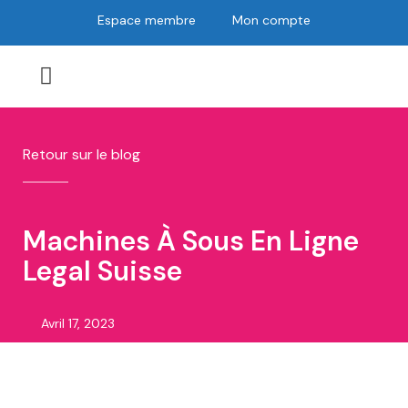
Aller
Espace membre
Mon compte
au
contenu
Menu
Retour sur le blog
Machines À Sous En Ligne
Legal Suisse
Avril 17, 2023