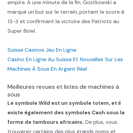
empire. À une minute de la fin, Gostkowski a
marqué un but sur le terrain, portant le score à
13-3 et confirmant la victoire des Patriots au
Super Bowl.
Suisse Casinos Jeu En Ligne
Casino En Ligne Au Suisse Et Nouvelles Sur Les
Machines À Sous En Argent Réel
Meilleures revues et listes de machines à
sous
Le symbole Wild est un symbole totem, et il
existe également des symboles Cash sous la
forme de tambours africains.
De plus, vous
trouverez certains des plus grands noms et