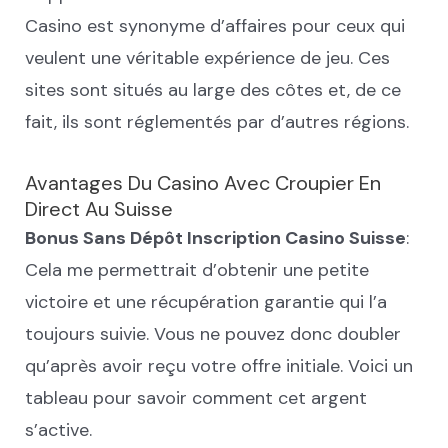
Casino est synonyme d’affaires pour ceux qui
veulent une véritable expérience de jeu. Ces
sites sont situés au large des côtes et, de ce
fait, ils sont réglementés par d’autres régions.
Avantages Du Casino Avec Croupier En
Direct Au Suisse
Bonus Sans Dépôt Inscription Casino Suisse
:
Cela me permettrait d’obtenir une petite
victoire et une récupération garantie qui l’a
toujours suivie. Vous ne pouvez donc doubler
qu’après avoir reçu votre offre initiale. Voici un
tableau pour savoir comment cet argent
s’active.