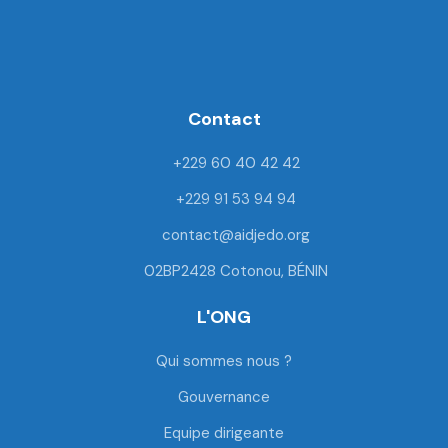
F
T
Y
I
a
w
o
n
c
i
u
s
e
t
t
t
Contact
b
t
u
a
o
e
b
g
+229 60 40 42 42
o
r
e
r
k
a
+229 91 53 94 94
m
contact@aidjedo.org
02BP2428 Cotonou, BÉNIN
L'ONG
Qui sommes nous ?
Gouvernance
Equipe dirigeante