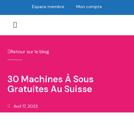
Aller
Espace membre
Mon compte
au
contenu
Menu
Retour sur le blog
30 Machines À Sous
Gratuites Au Suisse
Avril 17, 2023