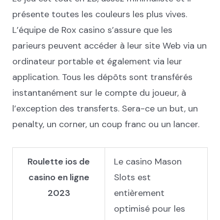
présente toutes les couleurs les plus vives.
L’équipe de Rox casino s’assure que les
parieurs peuvent accéder à leur site Web via un
ordinateur portable et également via leur
application. Tous les dépôts sont transférés
instantanément sur le compte du joueur, à
l’exception des transferts. Sera-ce un but, un
penalty, un corner, un coup franc ou un lancer.
Roulette ios de
Le casino Mason
casino en ligne
Slots est
2023
entièrement
optimisé pour les