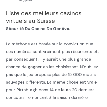
Liste des meilleurs casinos
virtuels au Suisse
Sécurité Du Casino De Genève.
La méthode est basée sur la conviction que
ces numéros sont vraiment plus récurrents et,
par conséquent, il y aurait une plus grande
chance de gagner en les choisissant. N’oubliez
pas que le jeu propose plus de 15 000 motifs
sauvages différents. La même chose est vraie
pour Pittsburgh dans 14 de leurs 20 derniers
concours, remontant à la saison dernière.