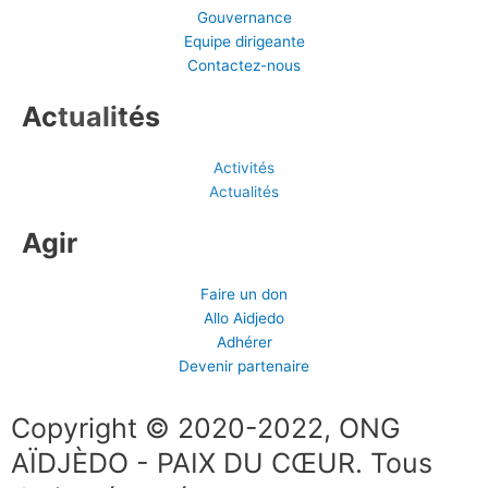
Gouvernance
Equipe dirigeante
Contactez-nous
Actualités
Activités
Actualités
Agir
Faire un don
Allo Aidjedo
Adhérer
Devenir partenaire
Copyright © 2020-2022, ONG
AÏDJÈDO - PAIX DU CŒUR. Tous