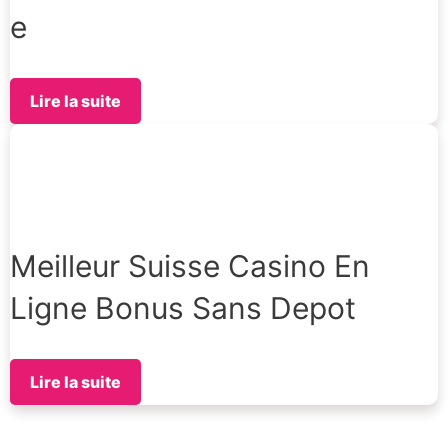
e
Lire la suite
Meilleur Suisse Casino En
Ligne Bonus Sans Depot
Lire la suite