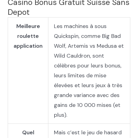
Casino Bonus Gratuit Suisse Sans
Depot
Meilleure
Les machines à sous
roulette
Quickspin, comme Big Bad
application
Wolf, Artemis vs Medusa et
Wild Cauldron, sont
célèbres pour leurs bonus,
leurs limites de mise
élevées et leurs jeux à très
grande variance avec des
gains de 10 000 mises (et
plus).
Quel
Mais c’est le jeu de hasard