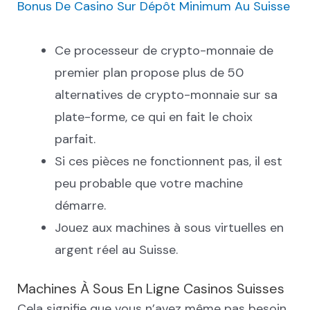
Bonus De Casino Sur Dépôt Minimum Au Suisse
Ce processeur de crypto-monnaie de
premier plan propose plus de 50
alternatives de crypto-monnaie sur sa
plate-forme, ce qui en fait le choix
parfait.
Si ces pièces ne fonctionnent pas, il est
peu probable que votre machine
démarre.
Jouez aux machines à sous virtuelles en
argent réel au Suisse.
Machines À Sous En Ligne Casinos Suisses
Cela signifie que vous n’avez même pas besoin