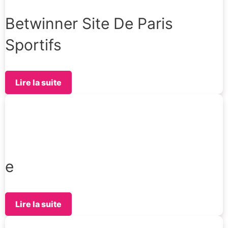
Betwinner Site De Paris
Sportifs
Lire la suite
e
Lire la suite