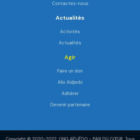
Contactez-nous
Actualités
Activités
Actualités
Agir
Faire un don
Allo Aidjedo
Adhérer
Devenir partenaire
Copyright © 2020-2022, ONG AÏDJÈDO - PAIX DU CŒUR. Tous