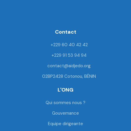
F
T
Y
I
a
w
o
n
c
i
u
s
e
t
t
t
Contact
b
t
u
a
o
e
b
g
+229 60 40 42 42
o
r
e
r
k
a
+229 91 53 94 94
m
contact@aidjedo.org
02BP2428 Cotonou, BÉNIN
L'ONG
Qui sommes nous ?
Gouvernance
Equipe dirigeante