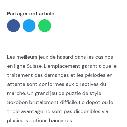
Partager cet article
Les meilleurs jeux de hasard dans les casinos
en ligne Suisse. L’emplacement garantit que le
traitement des demandes et les périodes en
attente sont conformes aux directives du
marché. Un grand jeu de puzzle de style
Sokobon brutalement difficile. Le dépôt ou le
triple avantage ne sont pas disponibles via
plusieurs options bancaires.