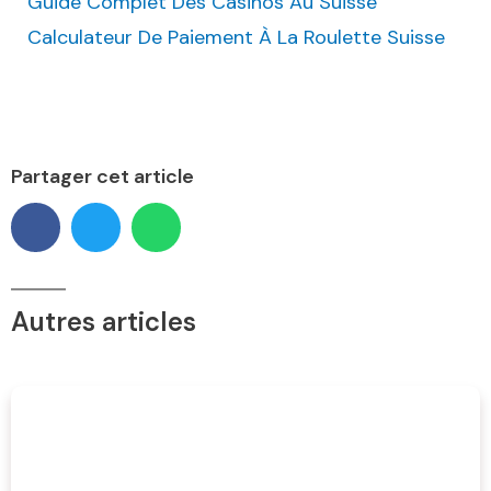
Guide Complet Des Casinos Au Suisse
Calculateur De Paiement À La Roulette Suisse
Partager cet article
Autres articles