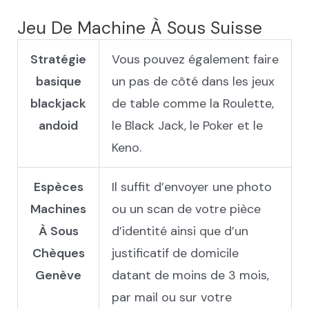
Jeu De Machine À Sous Suisse
Stratégie
Vous pouvez également faire
basique
un pas de côté dans les jeux
blackjack
de table comme la Roulette,
andoid
le Black Jack, le Poker et le
Keno.
Espèces
Il suffit d’envoyer une photo
Machines
ou un scan de votre pièce
À Sous
d’identité ainsi que d’un
Chèques
justificatif de domicile
Genève
datant de moins de 3 mois,
par mail ou sur votre