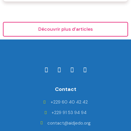
Découvrir plus d’articles
F
T
Y
I
a
w
o
n
c
i
u
s
e
t
t
t
Contact
b
t
u
a
o
e
b
g
+229 60 40 42 42
o
r
e
r
k
a
+229 91 53 94 94
m
contact@aidjedo.org