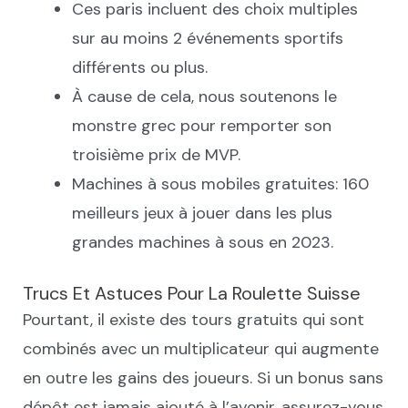
Ces paris incluent des choix multiples
sur au moins 2 événements sportifs
différents ou plus.
À cause de cela, nous soutenons le
monstre grec pour remporter son
troisième prix de MVP.
Machines à sous mobiles gratuites: 160
meilleurs jeux à jouer dans les plus
grandes machines à sous en 2023.
Trucs Et Astuces Pour La Roulette Suisse
Pourtant, il existe des tours gratuits qui sont
combinés avec un multiplicateur qui augmente
en outre les gains des joueurs. Si un bonus sans
dépôt est jamais ajouté à l’avenir, assurez-vous