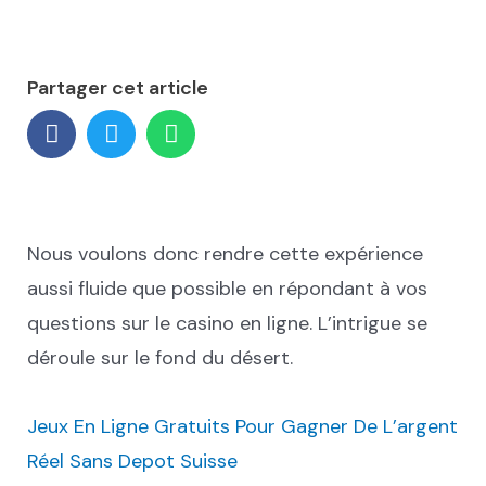
Partager cet article
Nous voulons donc rendre cette expérience
aussi fluide que possible en répondant à vos
questions sur le casino en ligne. L’intrigue se
déroule sur le fond du désert.
Jeux En Ligne Gratuits Pour Gagner De L’argent
Réel Sans Depot Suisse