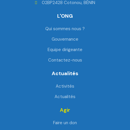
02BP2428 Cotonou, BÉNIN
L'ONG
Qui sommes nous ?
Gouvernance
Equipe dirigeante
Contactez-nous
Actualités
Activités
Actualités
Agir
Faire un don