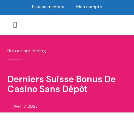
Aller
Espace membre
Mon compte
au
contenu
Menu
Retour sur le blog
Derniers Suisse Bonus De
Casino Sans Dépôt
Avril 17, 2023