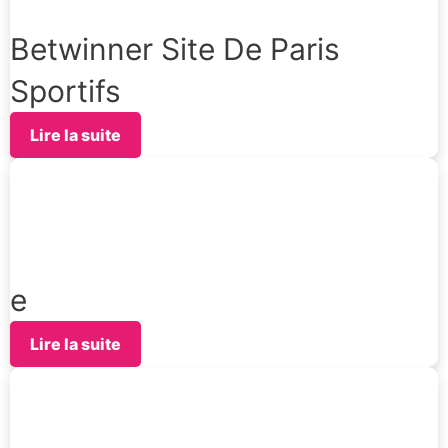
Betwinner Site De Paris
Sportifs
Lire la suite
e
Lire la suite