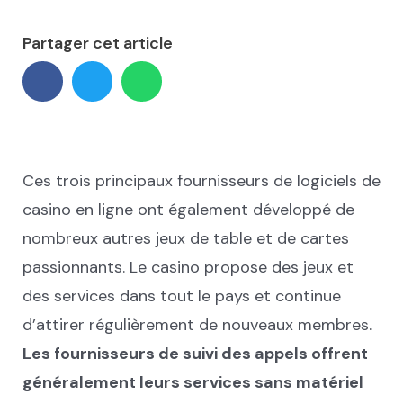
Partager cet article
Ces trois principaux fournisseurs de logiciels de
casino en ligne ont également développé de
nombreux autres jeux de table et de cartes
passionnants. Le casino propose des jeux et
des services dans tout le pays et continue
d’attirer régulièrement de nouveaux membres.
Les fournisseurs de suivi des appels offrent
généralement leurs services sans matériel