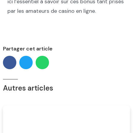
ici l’essentiel à savoir sur ces bonus tant prisés
par les amateurs de casino en ligne.
Partager cet article
Autres articles