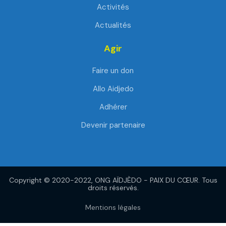
Activités
Actualités
Agir
Faire un don
Allo Aidjedo
Adhérer
Devenir partenaire
Copyright © 2020-2022, ONG AÏDJÈDO - PAIX DU CŒUR. Tous
droits réservés.
Mentions légales