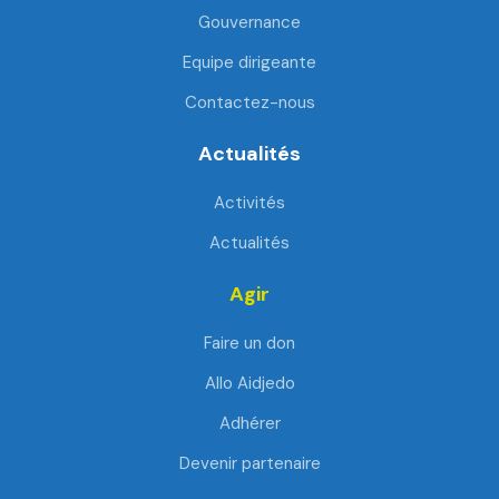
Gouvernance
Equipe dirigeante
Contactez-nous
Actualités
Activités
Actualités
Agir
Faire un don
Allo Aidjedo
Adhérer
Devenir partenaire