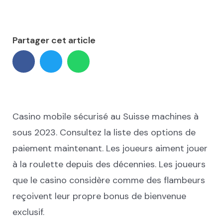
Partager cet article
Casino mobile sécurisé au Suisse machines à
sous 2023. Consultez la liste des options de
paiement maintenant. Les joueurs aiment jouer
à la roulette depuis des décennies. Les joueurs
que le casino considère comme des flambeurs
reçoivent leur propre bonus de bienvenue
exclusif.