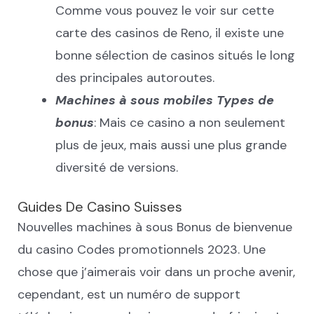
Comme vous pouvez le voir sur cette
carte des casinos de Reno, il existe une
bonne sélection de casinos situés le long
des principales autoroutes.
Machines à sous mobiles Types de
bonus
: Mais ce casino a non seulement
plus de jeux, mais aussi une plus grande
diversité de versions.
Guides De Casino Suisses
Nouvelles machines à sous Bonus de bienvenue
du casino Codes promotionnels 2023. Une
chose que j’aimerais voir dans un proche avenir,
cependant, est un numéro de support