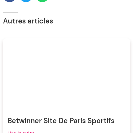
Autres articles
Betwinner Site De Paris Sportifs