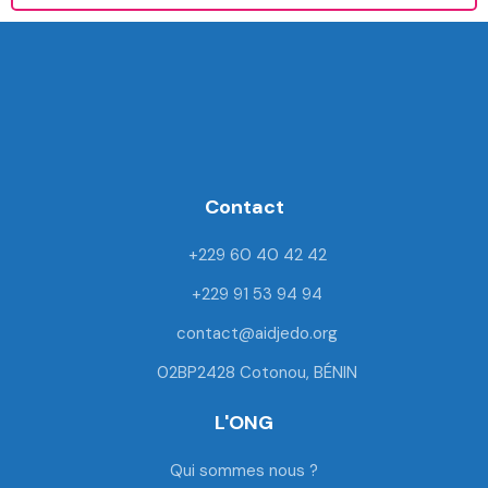
F
T
Y
I
a
w
o
n
c
i
u
s
e
t
t
t
Contact
b
t
u
a
o
e
b
g
+229 60 40 42 42
o
r
e
r
k
a
+229 91 53 94 94
m
contact@aidjedo.org
02BP2428 Cotonou, BÉNIN
L'ONG
Qui sommes nous ?