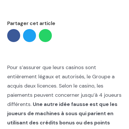
Partager cet article
Pour s’assurer que leurs casinos sont
entièrement légaux et autorisés, le Groupe a
acquis deux licences. Selon le casino, les
paiements peuvent concerner jusqu’à 4 joueurs
différents.
Une autre idée fausse est que les
joueurs de machines à sous qui parient en
utilisant des crédits bonus ou des points