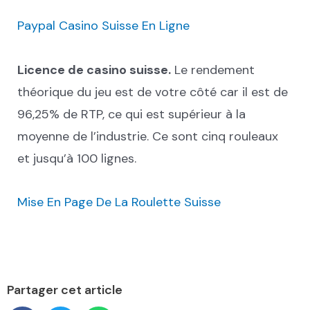
Paypal Casino Suisse En Ligne
Licence de casino suisse.
Le rendement
théorique du jeu est de votre côté car il est de
96,25% de RTP, ce qui est supérieur à la
moyenne de l’industrie. Ce sont cinq rouleaux
et jusqu’à 100 lignes.
Mise En Page De La Roulette Suisse
Partager cet article