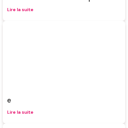
Lire la suite
e
Lire la suite