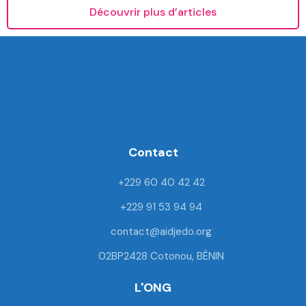
Découvrir plus d’articles
F
T
Y
I
a
w
o
n
c
i
u
s
e
t
t
t
Contact
b
t
u
a
o
e
b
g
+229 60 40 42 42
o
r
e
r
k
a
+229 91 53 94 94
m
contact@aidjedo.org
02BP2428 Cotonou, BÉNIN
L'ONG