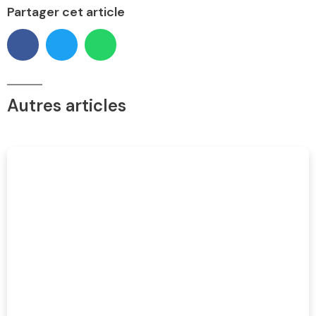
Partager cet article
Autres articles