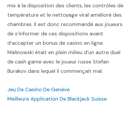
mis à la disposition des clients, les contrôles de
température et le nettoyage viral amélioré des
chambres. Il est donc recommandé aux joueurs
de s’informer de ces dispositions avant
d’accepter un bonus de casino en ligne.
Malinowski était en plein milieu d’un autre duel
de cash game avec le joueur russe Stefan
Burakov dans lequel il commençait mal.
Jeu De Casino De Genève
Meilleure Application De Blackjack Suisse