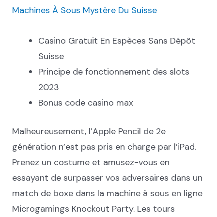
Machines À Sous Mystère Du Suisse
Casino Gratuit En Espèces Sans Dépôt
Suisse
Principe de fonctionnement des slots
2023
Bonus code casino max
Malheureusement, l’Apple Pencil de 2e
génération n’est pas pris en charge par l’iPad.
Prenez un costume et amusez-vous en
essayant de surpasser vos adversaires dans un
match de boxe dans la machine à sous en ligne
Microgamings Knockout Party. Les tours