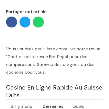
Partager cet article
Vous voudrez peut-être consulter notre revue
10bet et notre revue Bet Regal pour des
comparaisons. Sera-ce des dragons ou des
cochons pour vous.
Casino En Ligne Rapide Au Suisse
Faits
S’il y a une
Dernières
Quels