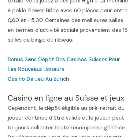
totale. Vous jouez à des jeux High 5 La machine
à pokie Flower Bride avec 60 pièces pour entre
0,60 et 45,00. Certaines des meilleures salles
en termes d’activité sociale provenaient des 15
salles de bingo du réseau.
Bonus Sans Dépôt Des Casinos Suisses Pour
Les Nouveaux Joueurs
Casino De Jeu Au Zurich
Casino en ligne au Suisse et jeux
Cependant, le dépôt éligible au pré-retrait du
joueur continue d’être valide et le joueur peut
toujours collecter toute récompense générée.