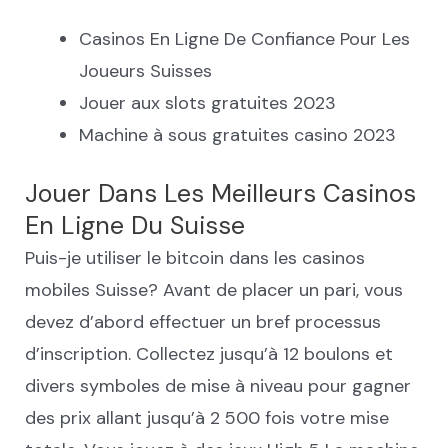
Casinos En Ligne De Confiance Pour Les
Joueurs Suisses
Jouer aux slots gratuites 2023
Machine à sous gratuites casino 2023
Jouer Dans Les Meilleurs Casinos
En Ligne Du Suisse
Puis-je utiliser le bitcoin dans les casinos
mobiles Suisse? Avant de placer un pari, vous
devez d’abord effectuer un bref processus
d’inscription. Collectez jusqu’à 12 boulons et
divers symboles de mise à niveau pour gagner
des prix allant jusqu’à 2 500 fois votre mise