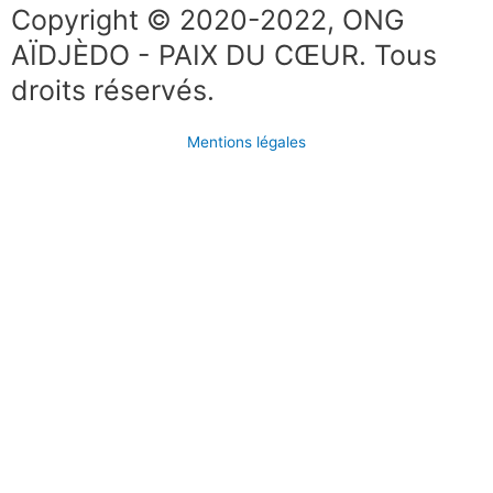
Copyright © 2020-2022, ONG
AÏDJÈDO - PAIX DU CŒUR. Tous
droits réservés.
Mentions légales