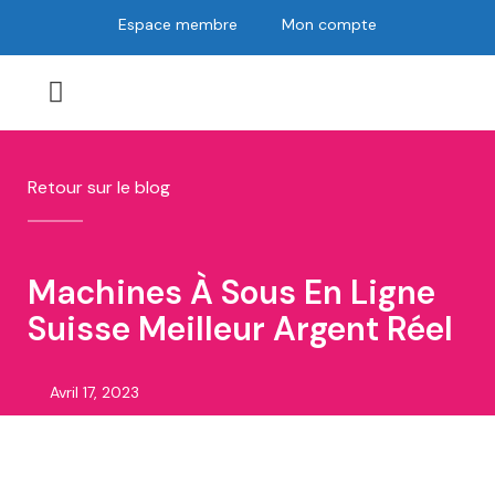
Aller
Espace membre
Mon compte
au
contenu
Menu
Retour sur le blog
Machines À Sous En Ligne
Suisse Meilleur Argent Réel
Avril 17, 2023