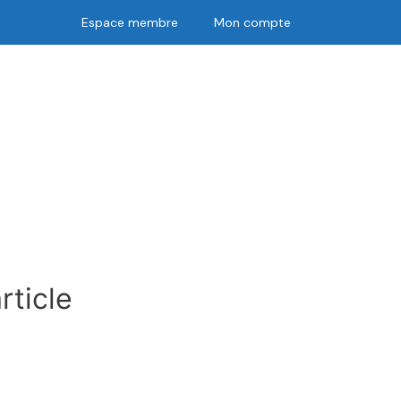
Espace membre
Mon compte
rticle