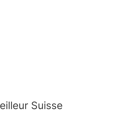
eilleur Suisse