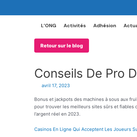
Aller
F
T
Y
I
au
a
w
o
n
contenu
c
i
u
s
e
t
t
t
L’ONG
Activités
Adhésion
Actua
b
t
u
a
o
e
b
g
o
r
e
r
Retour sur le blog
k
a
m
Conseils De Pro D
avril 17, 2023
Bonus et jackpots des machines à sous aux fruit
pour trouver les meilleurs sites sûrs et fiable
l’argent réel en 2023.
Casinos En Ligne Qui Acceptent Les Joueurs S