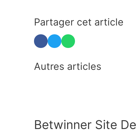
Partager cet article
Autres articles
Betwinner Site D