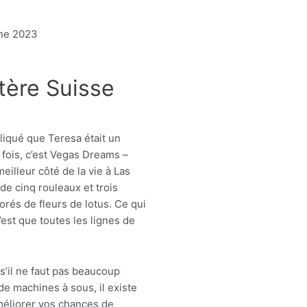
gne 2023
ère Suisse
liqué que Teresa était un
fois, c’est Vegas Dreams –
eilleur côté de la vie à Las
u de cinq rouleaux et trois
rés de fleurs de lotus. Ce qui
’est que toutes les lignes de
’il ne faut pas beaucoup
de machines à sous, il existe
méliorer vos chances de