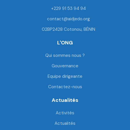
o
r
e
r
k
a
+229 91 53 94 94
m
contact@aidjedo.org
02BP2428 Cotonou, BÉNIN
L'ONG
Qui sommes nous ?
Gouvernance
Equipe dirigeante
Contactez-nous
Actualités
Activités
Actualités