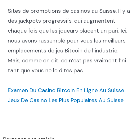
Sites de promotions de casinos au Suisse. Il y a
des jackpots progressifs, qui augmentent
chaque fois que les joueurs placent un pari. Ici,
nous avons rassemblé pour vous les meilleurs
emplacements de jeu Bitcoin de l’industrie.
Mais, comme on dit, ce n’est pas vraiment fini
tant que vous ne le dites pas.
Examen Du Casino Bitcoin En Ligne Au Suisse
Jeux De Casino Les Plus Populaires Au Suisse