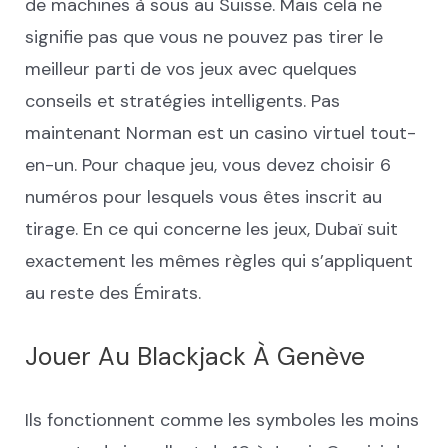
de machines à sous au Suisse. Mais cela ne
signifie pas que vous ne pouvez pas tirer le
meilleur parti de vos jeux avec quelques
conseils et stratégies intelligents. Pas
maintenant Norman est un casino virtuel tout-
en-un. Pour chaque jeu, vous devez choisir 6
numéros pour lesquels vous êtes inscrit au
tirage. En ce qui concerne les jeux, Dubaï suit
exactement les mêmes règles qui s’appliquent
au reste des Émirats.
Jouer Au Blackjack À Genève
Ils fonctionnent comme les symboles les moins