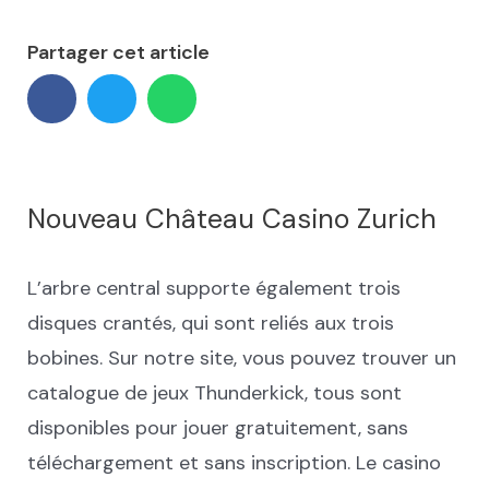
Partager cet article
Nouveau Château Casino Zurich
L’arbre central supporte également trois
disques crantés, qui sont reliés aux trois
bobines. Sur notre site, vous pouvez trouver un
catalogue de jeux Thunderkick, tous sont
disponibles pour jouer gratuitement, sans
téléchargement et sans inscription. Le casino