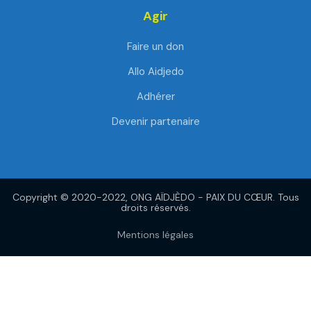
Agir
Faire un don
Allo Aidjedo
Adhérer
Devenir partenaire
Copyright © 2020-2022, ONG AÏDJÈDO - PAIX DU CŒUR. Tous
droits réservés.
Mentions légales