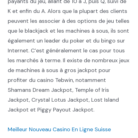
payants du jeu, allant de 10 à J, puis Q, suivi de
K et enfin du A. Alors que la plupart des clients
peuvent les associer à des options de jeu telles
que le blackjack et les machines à sous, ils sont
également un leader du poker et du bingo sur
Internet. C’est généralement le cas pour tous
les marchés à terme. Il existe de nombreux jeux
de machines à sous à gros jackpot pour
profiter du casino Tebwin, notamment
Shamans Dream Jackpot, Temple of Iris
Jackpot, Crystal Lotus Jackpot, Lost Island
Jackpot et Piggy Payout Jackpot.
Meilleur Nouveau Casino En Ligne Suisse