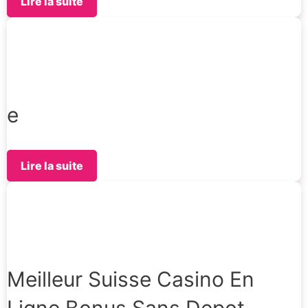
Lire la suite
e
Lire la suite
Meilleur Suisse Casino En