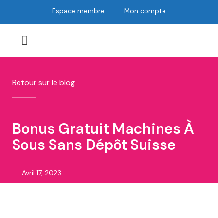
Aller
Espace membre
Mon compte
au
contenu
Menu
Retour sur le blog
Bonus Gratuit Machines À
Sous Sans Dépôt Suisse
Avril 17, 2023