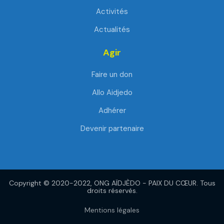
Activités
Actualités
Agir
Faire un don
Allo Aidjedo
Adhérer
Devenir partenaire
Copyright © 2020-2022, ONG AÏDJÈDO - PAIX DU CŒUR. Tous
droits réservés.
Mentions légales