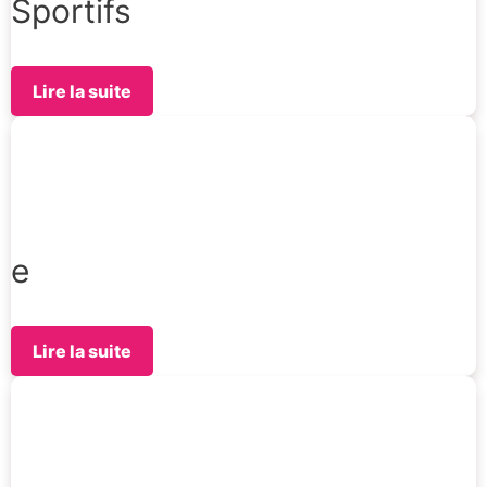
Sportifs
Lire la suite
e
Lire la suite