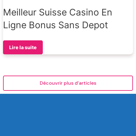
Meilleur Suisse Casino En
Ligne Bonus Sans Depot
Lire la suite
Découvrir plus d’articles
F
T
Y
I
a
w
o
n
c
i
u
s