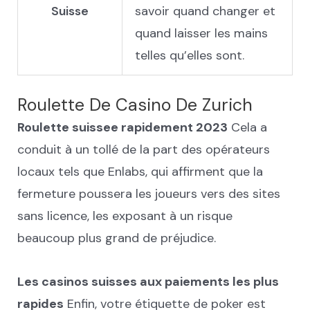
Suisse
savoir quand changer et
quand laisser les mains
telles qu’elles sont.
Roulette De Casino De Zurich
Roulette suissee rapidement 2023
Cela a
conduit à un tollé de la part des opérateurs
locaux tels que Enlabs, qui affirment que la
fermeture poussera les joueurs vers des sites
sans licence, les exposant à un risque
beaucoup plus grand de préjudice.
Les casinos suisses aux paiements les plus
rapides
Enfin, votre étiquette de poker est