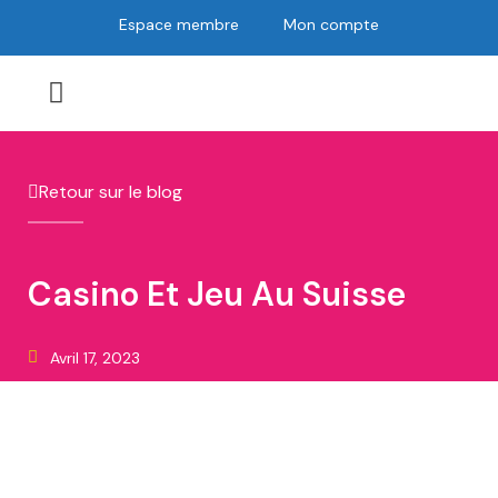
Aller
Espace membre
Mon compte
au
contenu
Menu
Retour sur le blog
Casino Et Jeu Au Suisse
Avril 17, 2023