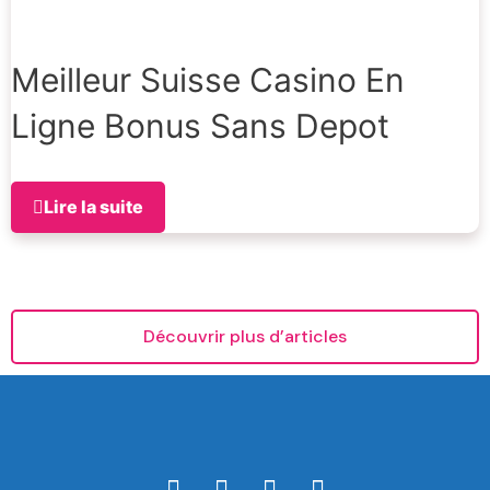
Meilleur Suisse Casino En
Ligne Bonus Sans Depot
Lire la suite
Découvrir plus d’articles
F
T
Y
I