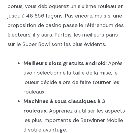
bonus, vous débloquerez un sixième rouleau et
jusqu’à 46 656 façons. Pas encore, mais si une
proposition de casino passe le référendum des
électeurs, il y aura. Parfois, les meilleurs paris
sur le Super Bowl sont les plus évidents.
Meilleurs slots gratuits android
: Après
avoir sélectionné la taille de la mise, le
joueur décide alors de faire tourner les
rouleaux.
Machines à sous classiques à 3
rouleaux
: Apprenez à utiliser les aspects
les plus importants de Betwinner Mobile
à votre avantage.