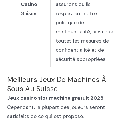
Casino
assurons qu’ils
Suisse
respectent notre
politique de
confidentialité, ainsi que
toutes les mesures de
confidentialité et de
sécurité appropriées.
Meilleurs Jeux De Machines À
Sous Au Suisse
Jeux casino slot machine gratuit 2023
Cependant, la plupart des joueurs seront
satisfaits de ce qui est proposé.