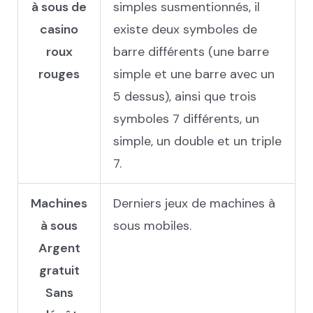
à sous de
simples susmentionnés, il
casino
existe deux symboles de
roux
barre différents (une barre
rouges
simple et une barre avec un
5 dessus), ainsi que trois
symboles 7 différents, un
simple, un double et un triple
7.
Machines
Derniers jeux de machines à
à sous
sous mobiles.
Argent
gratuit
Sans