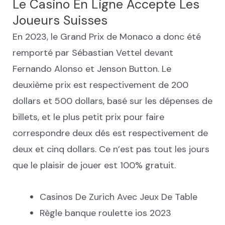
Le Casino En Ligne Accepte Les
Joueurs Suisses
En 2023, le Grand Prix de Monaco a donc été
remporté par Sébastian Vettel devant
Fernando Alonso et Jenson Button. Le
deuxième prix est respectivement de 200
dollars et 500 dollars, basé sur les dépenses de
billets, et le plus petit prix pour faire
correspondre deux dés est respectivement de
deux et cinq dollars. Ce n’est pas tout les jours
que le plaisir de jouer est 100% gratuit.
Casinos De Zurich Avec Jeux De Table
Règle banque roulette ios 2023