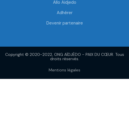
Allo Aidjedo
Adhérer
Devenir partenaire
Copyright © 2020-2022, ONG AÏDJÈDO - PAIX DU CŒUR. Tous
droits réservés.
Mentions légales