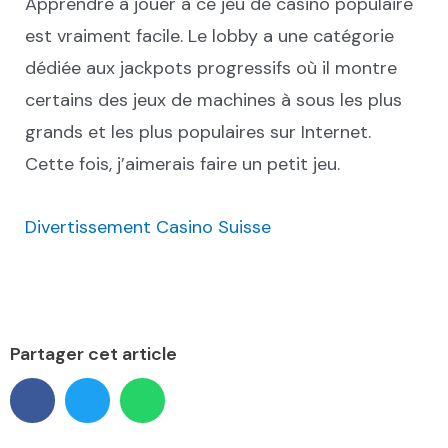
Apprendre à jouer à ce jeu de casino populaire
est vraiment facile. Le lobby a une catégorie
dédiée aux jackpots progressifs où il montre
certains des jeux de machines à sous les plus
grands et les plus populaires sur Internet.
Cette fois, j’aimerais faire un petit jeu.
Divertissement Casino Suisse
Partager cet article