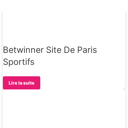
Betwinner Site De Paris
Sportifs
Lire la suite