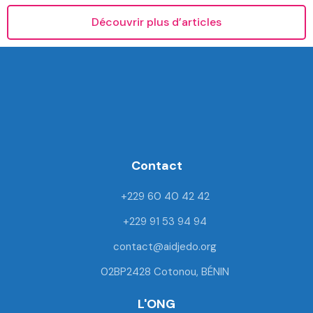
Découvrir plus d’articles
F
T
Y
I
a
w
o
n
c
i
u
s
e
t
t
t
Contact
b
t
u
a
o
e
b
g
+229 60 40 42 42
o
r
e
r
k
a
+229 91 53 94 94
m
contact@aidjedo.org
02BP2428 Cotonou, BÉNIN
L'ONG