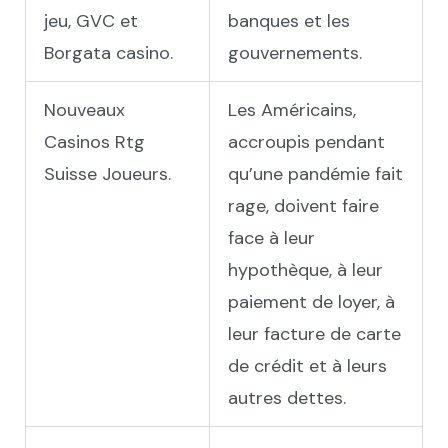
jeu, GVC et
banques et les
Borgata casino.
gouvernements.
Nouveaux
Les Américains,
Casinos Rtg
accroupis pendant
Suisse Joueurs.
qu’une pandémie fait
rage, doivent faire
face à leur
hypothèque, à leur
paiement de loyer, à
leur facture de carte
de crédit et à leurs
autres dettes.