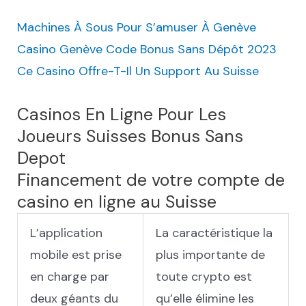
Machines À Sous Pour S’amuser À Genève
Casino Genève Code Bonus Sans Dépôt 2023
Ce Casino Offre-T-Il Un Support Au Suisse
Casinos En Ligne Pour Les
Joueurs Suisses Bonus Sans
Depot
Financement de votre compte de
casino en ligne au Suisse
L’application
La caractéristique la
mobile est prise
plus importante de
en charge par
toute crypto est
deux géants du
qu’elle élimine les