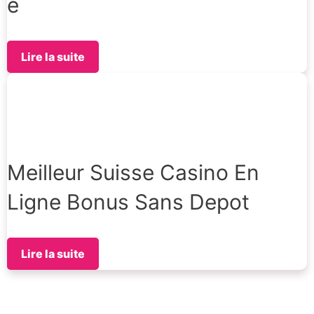
e
Lire la suite
Meilleur Suisse Casino En
Ligne Bonus Sans Depot
Lire la suite