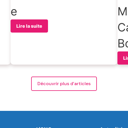
e
e
M
C
Lire la suite
B
Li
Découvrir plus d’articles