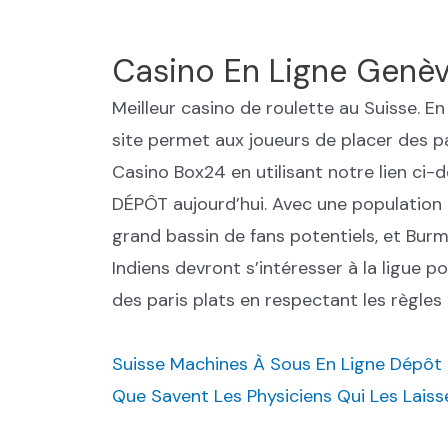
Casino En Ligne Genè
Meilleur casino de roulette au Suisse. En 
site permet aux joueurs de placer des pa
Casino Box24 en utilisant notre lien ci
DÉPÔT aujourd’hui. Avec une population de
grand bassin de fans potentiels, et Bu
Indiens devront s’intéresser à la ligue p
des paris plats en respectant les règle
Suisse Machines À Sous En Ligne Dépôt
Que Savent Les Physiciens Qui Les Lais