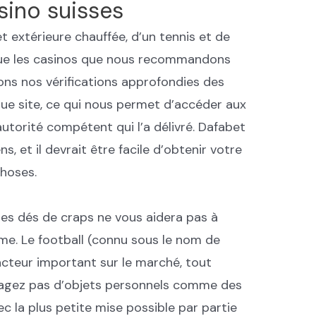
sino suisses
et extérieure chauffée, d’un tennis et de
que les casinos que nous recommandons
ons nos vérifications approfondies des
ue site, ce qui nous permet d’accéder aux
autorité compétent qui l’a délivré. Dafabet
, et il devrait être facile d’obtenir votre
choses.
des dés de craps ne vous aidera pas à
rme. Le football (connu sous le nom de
acteur important sur le marché, tout
agez pas d’objets personnels comme des
c la plus petite mise possible par partie