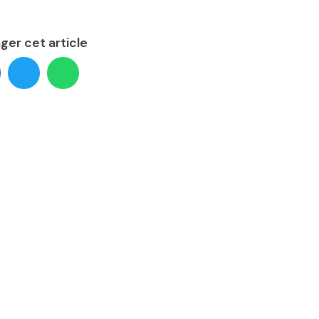
ger cet article