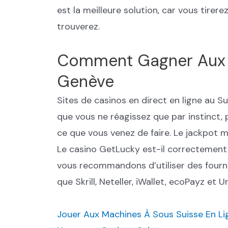
est la meilleure solution, car vous tirere
trouverez.
Comment Gagner Aux 
Genève
Sites de casinos en direct en ligne au S
que vous ne réagissez que par instinct,
ce que vous venez de faire. Le jackpot 
Le casino GetLucky est-il correctement 
vous recommandons d’utiliser des fourni
que Skrill, Neteller, iWallet, ecoPayz et U
Jouer Aux Machines À Sous Suisse En Li