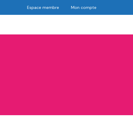
Espace membre
Mon compte