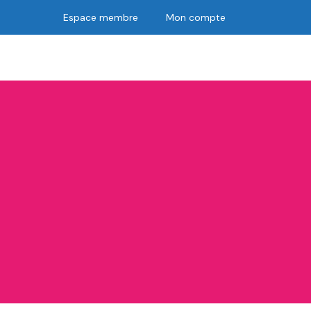
Espace membre
Mon compte