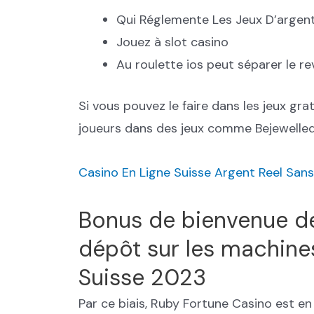
Qui Réglemente Les Jeux D’argent
Jouez à slot casino
Au roulette ios peut séparer le r
Si vous pouvez le faire dans les jeux gra
joueurs dans des jeux comme Bejewelled
Casino En Ligne Suisse Argent Reel San
Bonus de bienvenue de
dépôt sur les machine
Suisse 2023
Par ce biais, Ruby Fortune Casino est 