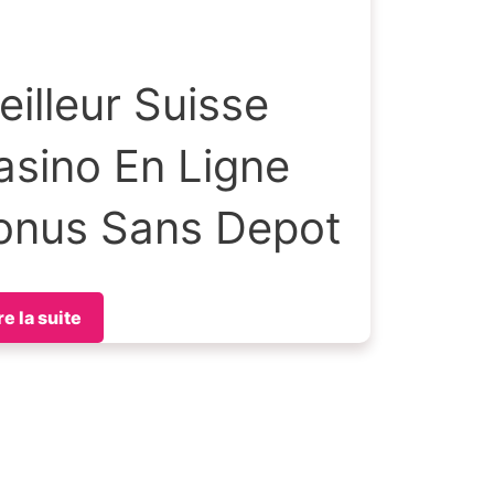
eilleur Suisse
asino En Ligne
onus Sans Depot
re la suite