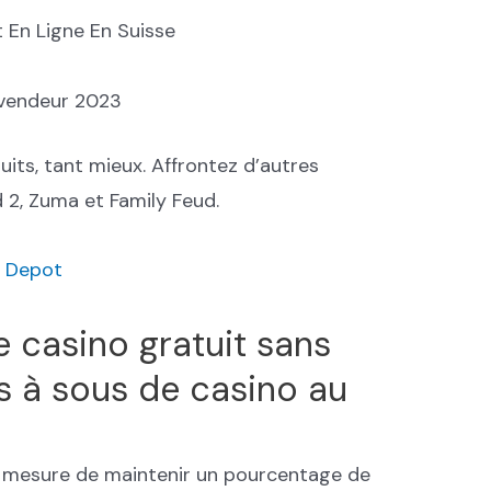
 En Ligne En Suisse
evendeur 2023
tuits, tant mieux. Affrontez d’autres
 2, Zuma et Family Feud.
s Depot
 casino gratuit sans
s à sous de casino au
en mesure de maintenir un pourcentage de