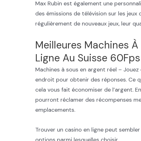
Max Rubin est également une personnali
des émissions de télévision sur les jeux
régulièrement de nouveaux jeux, leur qual
Meilleures Machines À
Ligne Au Suisse 60Fps
Machines à sous en argent réel – Jouez e
endroit pour obtenir des réponses. Ce qu
cela vous fait économiser de l’argent. E
pourront réclamer des récompenses men
emplacements.
Trouver un casino en ligne peut sembler 
options parmi lesquelles choisir.