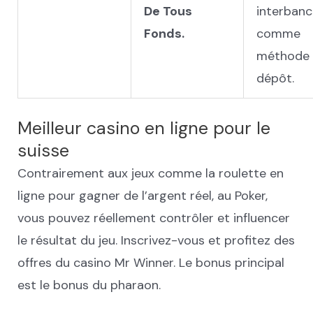
De Tous
interbanc
Fonds.
comme
méthode
dépôt.
Meilleur casino en ligne pour le
suisse
Contrairement aux jeux comme la roulette en
ligne pour gagner de l’argent réel, au Poker,
vous pouvez réellement contrôler et influencer
le résultat du jeu. Inscrivez-vous et profitez des
offres du casino Mr Winner. Le bonus principal
est le bonus du pharaon.