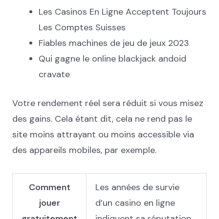
Les Casinos En Ligne Acceptent Toujours
Les Comptes Suisses
Fiables machines de jeu de jeux 2023
Qui gagne le online blackjack andoid
cravate
Votre rendement réel sera réduit si vous misez
des gains. Cela étant dit, cela ne rend pas le
site moins attrayant ou moins accessible via
des appareils mobiles, par exemple.
Comment
Les années de survie
jouer
d’un casino en ligne
gratuitement
indiquent sa réputation