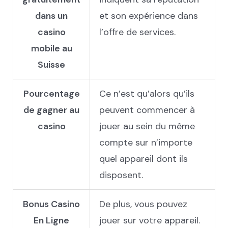
dans un
et son expérience dans
casino
l’offre de services.
mobile au
Suisse
Pourcentage
Ce n’est qu’alors qu’ils
de gagner au
peuvent commencer à
casino
jouer au sein du même
compte sur n’importe
quel appareil dont ils
disposent.
Bonus Casino
De plus, vous pouvez
En Ligne
jouer sur votre appareil.