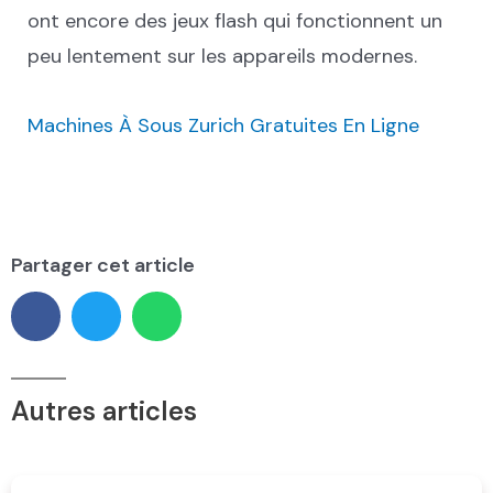
ont encore des jeux flash qui fonctionnent un
peu lentement sur les appareils modernes.
Machines À Sous Zurich Gratuites En Ligne
Partager cet article
Autres articles