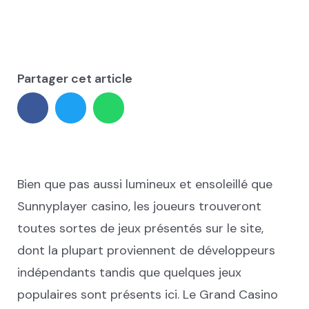
Partager cet article
Bien que pas aussi lumineux et ensoleillé que
Sunnyplayer casino, les joueurs trouveront
toutes sortes de jeux présentés sur le site,
dont la plupart proviennent de développeurs
indépendants tandis que quelques jeux
populaires sont présents ici. Le Grand Casino