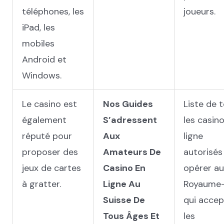
téléphones, les
joueurs.
iPad, les
mobiles
Android et
Windows.
Le casino est
Nos Guides
Liste de 
également
S’adressent
les casin
réputé pour
Aux
ligne
proposer des
Amateurs De
autorisés
jeux de cartes
Casino En
opérer au
à gratter.
Ligne Au
Royaume-
Suisse De
qui accep
Tous Âges Et
les