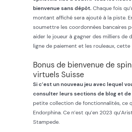
bienvenue sans dépôt.
Chaque fois qu’u
montant affiché sera ajouté à la piste. E
soumettre les coordonnées bancaires per
aider le joueur à gagner des milliers de 
ligne de paiement et les rouleaux, cette
Bonus de bienvenue de spins
virtuels Suisse
Si c’est un nouveau jeu avec lequel v
consulter leurs sections de blog et de
petite collection de fonctionnalités, ce
Endorphina. Ce n’est qu’en 2023 qu’Aris
Stampede.