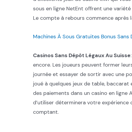
sous en ligne NetEnt offrent une variété 
Le compte à rebours commence après la
Machines À Sous Gratuites Bonus Sans 
Casinos Sans Dépôt Légaux Au Suisse
encore. Les joueurs peuvent former leurs
journée et essayer de sortir avec une po
joué à quelques jeux de table, baccarat et
des paiements dans un casino en ligne 
d’utiliser déterminera votre expérience
comptant.