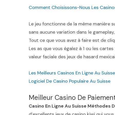
Comment Choisissons-Nous Les Casinos
Le jeu fonctionne de la même manière s
sans aucune variation dans le gameplay, 
Tout ce que vous avez à faire est de cliq
Les as que vous égalez à 1 ou les cartes
valeur faciale des jeux de hasard mexicai
Les Meilleurs Casinos En Ligne Au Suisse
Logiciel De Casino Populaire Au Suisse
Meilleur Casino De Paiemen
Casino En Ligne Au Suisse Méthodes 
d’excellents jeux de casino kiwi qui vous