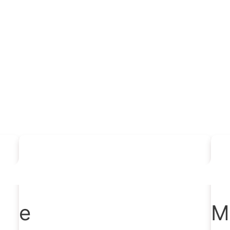
e
e
M