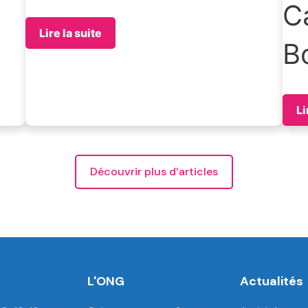
C
Lire la suite
B
Li
Découvrir plus d’articles
L'ONG
Actualités