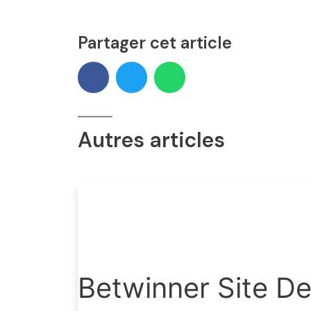
Partager cet article
Autres articles
Betwinner Site D