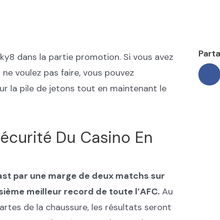
Parta
ky8 dans la partie promotion. Si vous avez
 ne voulez pas faire, vous pouvez
sur la pile de jetons tout en maintenant le
Sécurité Du Casino En
East par une marge de deux matchs sur
sième meilleur record de toute l’AFC.
Au
cartes de la chaussure, les résultats seront