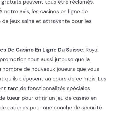
s gratuits peuvent tous être réclamés,
 À notre avis, les casinos en ligne de
de jeux saine et attrayante pour les
es De Casino En Ligne Du Suisse
: Royal
promotion tout aussi juteuse que la
u nombre de nouveaux joueurs que vous
nt qu’ils déposent au cours de ce mois. Les
t tant de fonctionnalités spéciales
e tueur pour offrir un jeu de casino en
de de cadenas pour une couche de sécurité