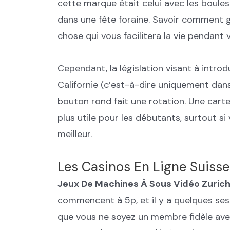
cette marque était celui avec les boule
dans une fête foraine. Savoir comment ga
chose qui vous facilitera la vie pendant v
Cependant, la législation visant à introd
Californie (c’est-à-dire uniquement dans
bouton rond fait une rotation. Une carte 
plus utile pour les débutants, surtout si
meilleur.
Les Casinos En Ligne Suisse
Jeux De Machines À Sous Vidéo Zurich 
commencent à 5p, et il y a quelques ses
que vous ne soyez un membre fidèle avec