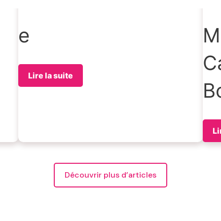
e
e
M
C
Lire la suite
B
Li
Découvrir plus d’articles