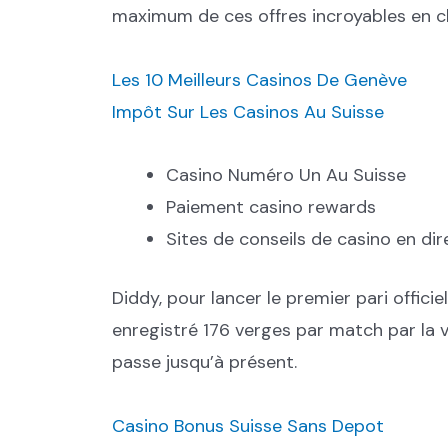
maximum de ces offres incroyables en cl
Les 10 Meilleurs Casinos De Genève
Impôt Sur Les Casinos Au Suisse
Casino Numéro Un Au Suisse
Paiement casino rewards
Sites de conseils de casino en dir
Diddy, pour lancer le premier pari offici
enregistré 176 verges par match par la v
passe jusqu’à présent.
Casino Bonus Suisse Sans Depot