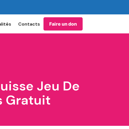
lités
Contacts
Faire un don
Suisse Jeu De
 Gratuit