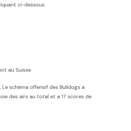
iquant ci-dessous.
ect au Suisse
el. Le schéma offensif des Bulldogs a
oie des airs au total et a 17 scores de