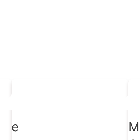
e
e
M