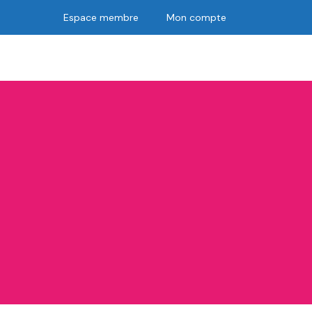
Espace membre
Mon compte