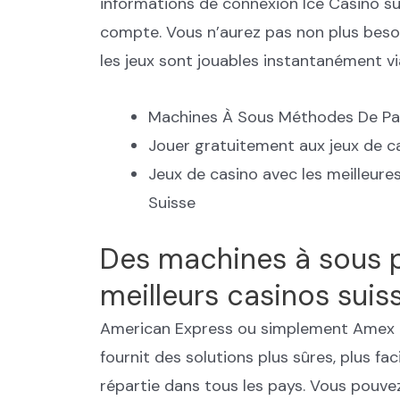
informations de connexion Ice Casino su
compte. Vous n’aurez pas non plus besoi
les jeux sont jouables instantanément vi
Machines À Sous Méthodes De Pa
Jouer gratuitement aux jeux de c
Jeux de casino avec les meilleure
Suisse
Des machines à sous p
meilleurs casinos suis
American Express ou simplement Amex e
fournit des solutions plus sûres, plus faci
répartie dans tous les pays. Vous pouvez