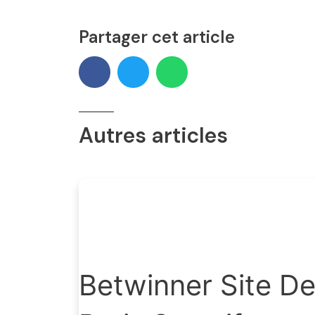
Partager cet article
Autres articles
Betwinner Site D