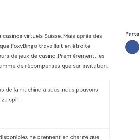
Parta
 casinos virtuels Suisse. Mais après des
que FoxyBingo travaillait en étroite
urs de jeux de casino. Premièrement, les
ramme de récompenses que sur invitation.
us de la machine à sous, nous pouvons
ize spin.
 disponibles ne prennent en charge que