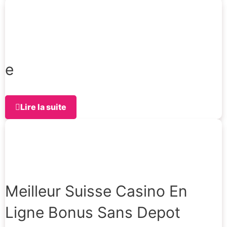
e
Lire la suite
Meilleur Suisse Casino En
Ligne Bonus Sans Depot