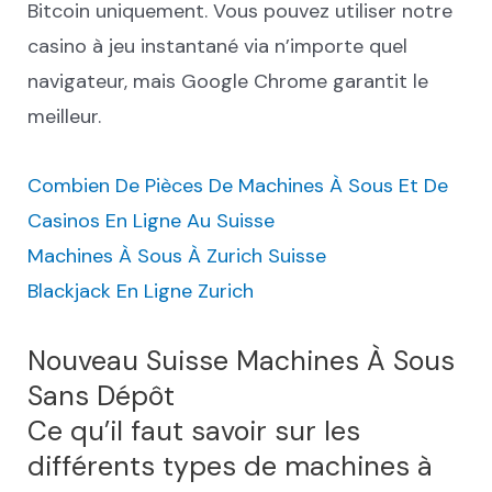
Bitcoin uniquement. Vous pouvez utiliser notre
casino à jeu instantané via n’importe quel
navigateur, mais Google Chrome garantit le
meilleur.
Combien De Pièces De Machines À Sous Et De
Casinos En Ligne Au Suisse
Machines À Sous À Zurich Suisse
Blackjack En Ligne Zurich
Nouveau Suisse Machines À Sous
Sans Dépôt
Ce qu’il faut savoir sur les
différents types de machines à