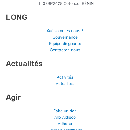
m
02BP2428 Cotonou, BÉNIN
L'ONG
Qui sommes nous ?
Gouvernance
Equipe dirigeante
Contactez-nous
Actualités
Activités
Actualités
Agir
Faire un don
Allo Aidjedo
Adhérer