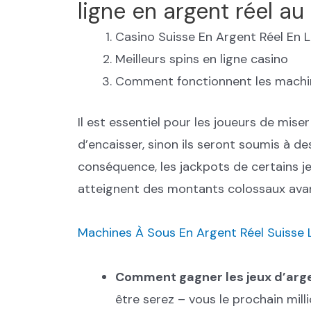
ligne en argent réel au
Casino Suisse En Argent Réel En L
Meilleurs spins en ligne casino
Comment fonctionnent les machin
Il est essentiel pour les joueurs de mis
d’encaisser, sinon ils seront soumis à de
conséquence, les jackpots de certains j
atteignent des montants colossaux avan
Machines À Sous En Argent Réel Suisse 
Comment gagner les jeux d’arg
être serez – vous le prochain milli