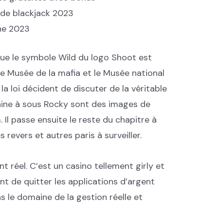
 de blackjack 2023
ne 2023
ue le symbole Wild du logo Shoot est
 le Musée de la mafia et le Musée national
la loi décident de discuter de la véritable
hine à sous Rocky sont des images de
 Il passe ensuite le reste du chapitre à
es revers et autres paris à surveiller.
t réel. C’est un casino tellement girly et
t de quitter les applications d’argent
 le domaine de la gestion réelle et