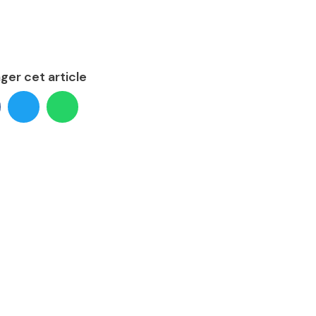
ger cet article