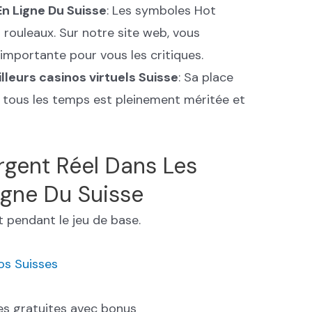
En Ligne Du Suisse
:
Les symboles Hot
 rouleaux. Sur notre site web, vous
 importante pour vous les critiques.
leurs casinos virtuels Suisse
:
Sa place
e tous les temps est pleinement méritée et
rgent Réel Dans Les
igne Du Suisse
 pendant le jeu de base.
os Suisses
es gratuites avec bonus