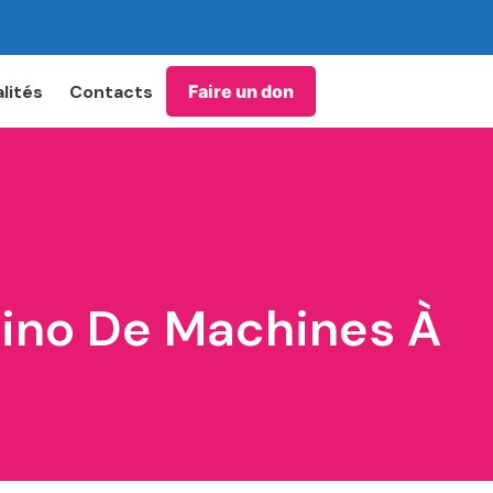
lités
Contacts
Faire un don
ino De Machines À