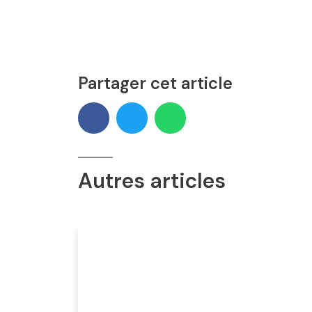
Partager cet article
Autres articles