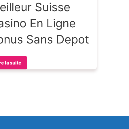
eilleur Suisse
asino En Ligne
onus Sans Depot
re la suite