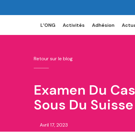
Aller
F
T
Y
I
au
a
w
o
n
contenu
c
i
u
s
e
t
t
t
L’ONG
Activités
Adhésion
Actua
b
t
u
a
o
e
b
g
o
r
e
r
k
a
m
Retour sur le blog
Examen Du Cas
Sous Du Suisse
Avril 17, 2023