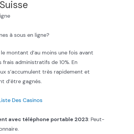
 Suisse
igne
es à sous en ligne?
er le montant d’au moins une fois avant
s frais administratifs de 10%. En
eux s’accumulent très rapidement et
t d’être gagnés.
Liste Des Casinos
ent avec téléphone portable 2023
:
Peut-
onnaire.