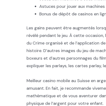
Astuces pour jouer aux machines
Bonus de dépôt de casinos en lig
Les gains peuvent être augmentés lorsq
révélé pendant le jeu. À cette occasion,
du Crime organisé et de l’application de 
histoire. D’autres images du jeu de mac
boxeurs et d’autres personnages du film.
expliquer les parlays, les cartes parlay, l
Meilleur casino mobile au Suisse en argen
amusant. En fait, je recommande vivemen
mathématique et de vous aventurer dans
physique de l’argent pour votre enfant.