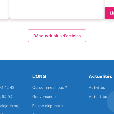
Li
Découvrir plus d’articles
L'ONG
Actualités
40 42 42
Qui sommes nous ?
Activités
3 94 94
Gouvernance
Actualités
idjedo.org
Equipe dirigeante