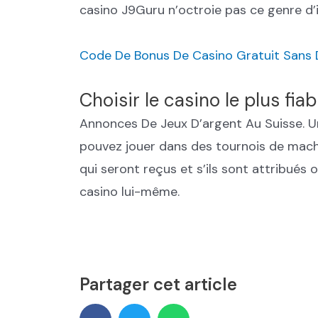
casino J9Guru n’octroie pas ce genre d’i
Code De Bonus De Casino Gratuit Sans 
Choisir le casino le plus fiab
Annonces De Jeux D’argent Au Suisse. Un
pouvez jouer dans des tournois de mach
qui seront reçus et s’ils sont attribués 
casino lui-même.
Partager cet article