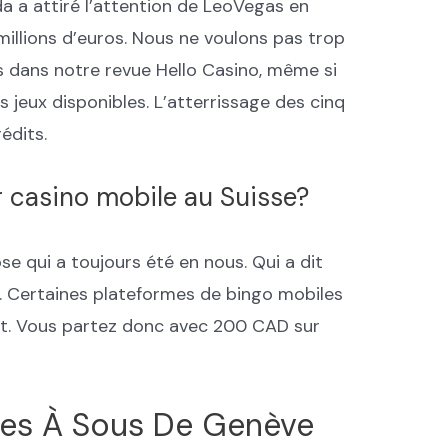
a a attiré l’attention de LeoVegas en
millions d’euros. Nous ne voulons pas trop
s dans notre revue Hello Casino, même si
s jeux disponibles. L’atterrissage des cinq
édits.
ur casino mobile au Suisse?
 qui a toujours été en nous. Qui a dit
it. Certaines plateformes de bingo mobiles
ôt. Vous partez donc avec 200 CAD sur
es À Sous De Genève