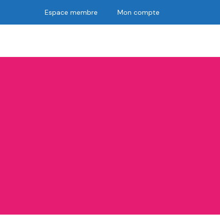
Espace membre
Mon compte