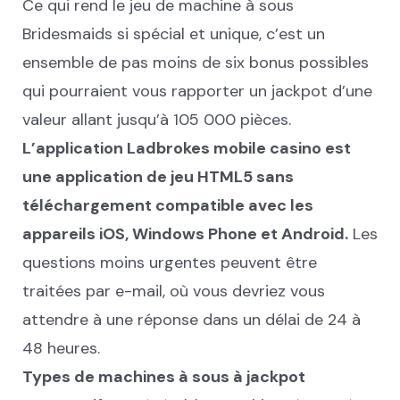
Ce qui rend le jeu de machine à sous
Bridesmaids si spécial et unique, c’est un
ensemble de pas moins de six bonus possibles
qui pourraient vous rapporter un jackpot d’une
valeur allant jusqu’à 105 000 pièces.
L’application Ladbrokes mobile casino est
une application de jeu HTML5 sans
téléchargement compatible avec les
appareils iOS, Windows Phone et Android.
Les
questions moins urgentes peuvent être
traitées par e-mail, où vous devriez vous
attendre à une réponse dans un délai de 24 à
48 heures.
Types de machines à sous à jackpot