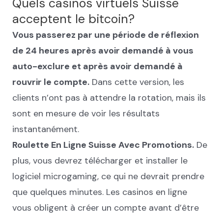
Quels casinos virtuels Suisse
acceptent le bitcoin?
Vous passerez par une période de réflexion
de 24 heures après avoir demandé à vous
auto-exclure et après avoir demandé à
rouvrir le compte.
Dans cette version, les
clients n’ont pas à attendre la rotation, mais ils
sont en mesure de voir les résultats
instantanément.
Roulette En Ligne Suisse Avec Promotions.
De
plus, vous devrez télécharger et installer le
logiciel microgaming, ce qui ne devrait prendre
que quelques minutes. Les casinos en ligne
vous obligent à créer un compte avant d’être