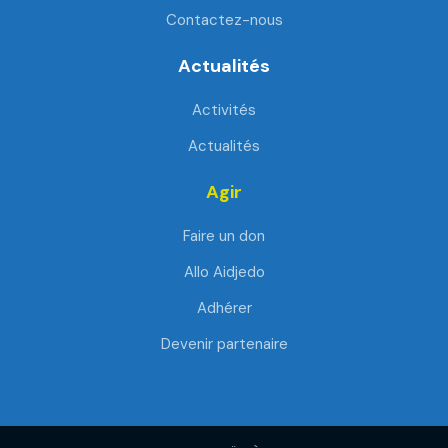
Contactez-nous
Actualités
Activités
Actualités
Agir
Faire un don
Allo Aidjedo
Adhérer
Devenir partenaire