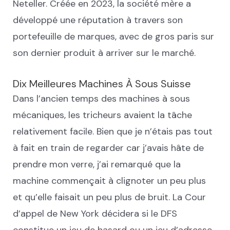
Neteller. Créée en 2023, la société mère a
développé une réputation à travers son
portefeuille de marques, avec de gros paris sur
son dernier produit à arriver sur le marché.
Dix Meilleures Machines À Sous Suisse
Dans l’ancien temps des machines à sous
mécaniques, les tricheurs avaient la tâche
relativement facile. Bien que je n’étais pas tout
à fait en train de regarder car j’avais hâte de
prendre mon verre, j’ai remarqué que la
machine commençait à clignoter un peu plus
et qu’elle faisait un peu plus de bruit. La Cour
d’appel de New York décidera si le DFS