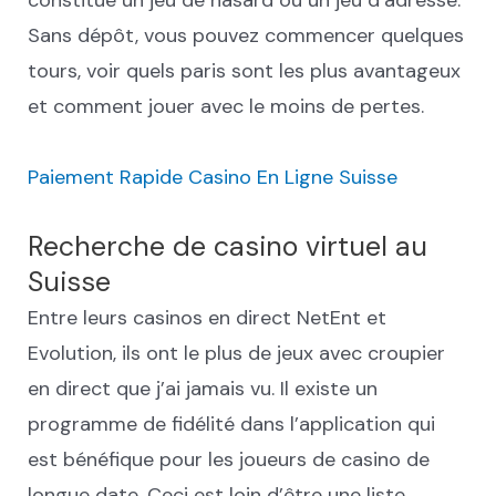
constitue un jeu de hasard ou un jeu d’adresse.
Sans dépôt, vous pouvez commencer quelques
tours, voir quels paris sont les plus avantageux
et comment jouer avec le moins de pertes.
Paiement Rapide Casino En Ligne Suisse
Recherche de casino virtuel au
Suisse
Entre leurs casinos en direct NetEnt et
Evolution, ils ont le plus de jeux avec croupier
en direct que j’ai jamais vu. Il existe un
programme de fidélité dans l’application qui
est bénéfique pour les joueurs de casino de
longue date. Ceci est loin d’être une liste