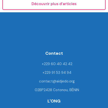
Découvrir plus d’articles
F
T
Y
I
a
w
o
n
c
i
u
s
e
t
t
t
Contact
b
t
u
a
o
e
b
g
+229 60 40 42 42
o
r
e
r
k
a
+229 91 53 94 94
m
contact@aidjedo.org
02BP2428 Cotonou, BÉNIN
L'ONG