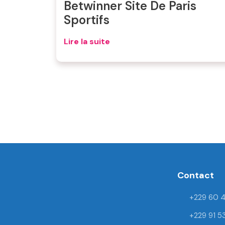
Betwinner Site De Paris
Sportifs
Lire la suite
Contact
F
T
Y
I
+229 60 
a
w
o
n
c
i
u
s
+229 91 5
e
t
t
t