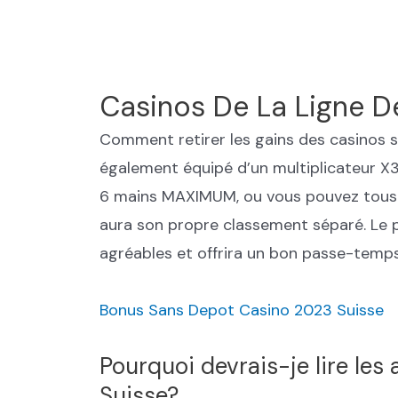
Casinos De La Ligne 
Comment retirer les gains des casinos s
également équipé d’un multiplicateur X3.
6 mains MAXIMUM, ou vous pouvez tous l
aura son propre classement séparé. Le p
agréables et offrira un bon passe-temps
Bonus Sans Depot Casino 2023 Suisse
Pourquoi devrais-je lire les 
Suisse?