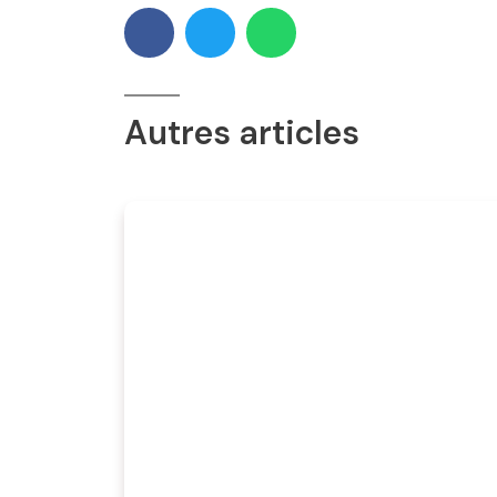
Autres articles