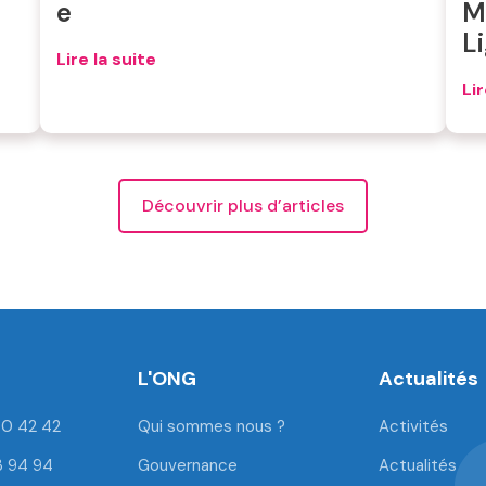
e
M
L
Lire la suite
Lir
Découvrir plus d’articles
L'ONG
Actualités
40 42 42
Qui sommes nous ?
Activités
3 94 94
Gouvernance
Actualités