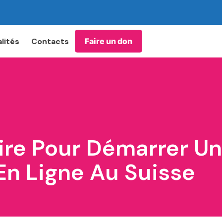
lités
Contacts
Faire un don
ire Pour Démarrer Un
En Ligne Au Suisse