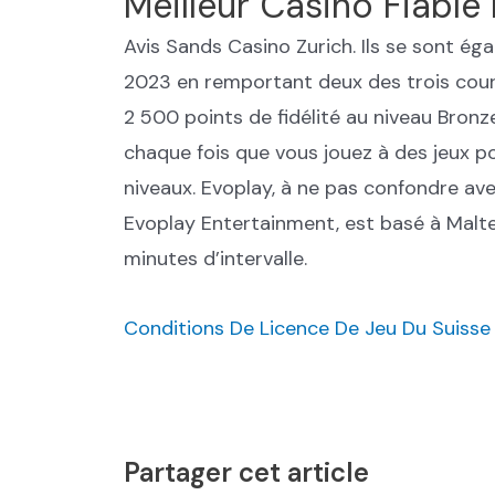
Meilleur Casino Fiable
Avis Sands Casino Zurich. Ils se sont é
2023 en remportant deux des trois cou
2 500 points de fidélité au niveau Bronze
chaque fois que vous jouez à des jeux po
niveaux. Evoplay, à ne pas confondre av
Evoplay Entertainment, est basé à Malte
minutes d’intervalle.
Conditions De Licence De Jeu Du Suisse
Partager cet article