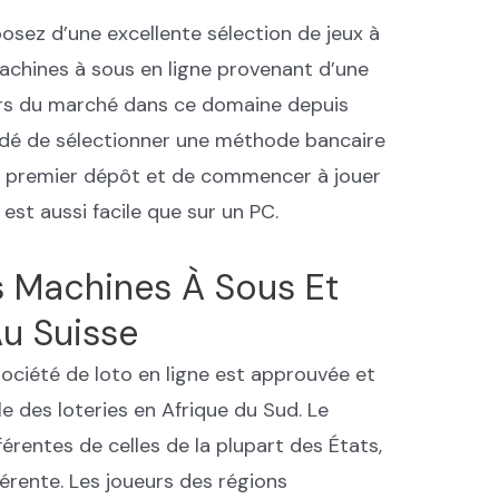
osez d’une excellente sélection de jeux à
machines à sous en ligne provenant d’une
ders du marché dans ce domaine depuis
ndé de sélectionner une méthode bancaire
le premier dépôt et de commencer à jouer
est aussi facile que sur un PC.
es Machines À Sous Et
Au Suisse
société de loto en ligne est approuvée et
 des loteries en Afrique du Sud. Le
érentes de celles de la plupart des États,
érente. Les joueurs des régions