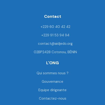
a
w
o
n
c
i
u
s
e
t
t
t
Contact
b
t
u
a
o
e
b
g
+229 60 40 42 42
o
r
e
r
k
a
+229 91 53 94 94
m
contact@aidjedo.org
02BP2428 Cotonou, BÉNIN
L'ONG
Qui sommes nous ?
Gouvernance
Equipe dirigeante
Contactez-nous