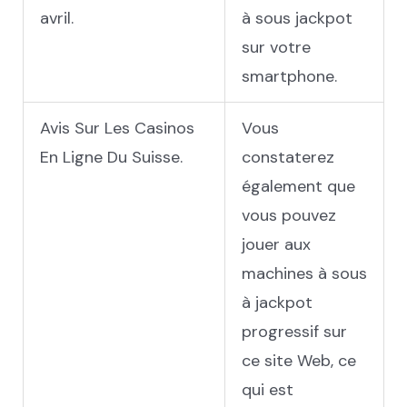
avril.
à sous jackpot
sur votre
smartphone.
Avis Sur Les Casinos
Vous
En Ligne Du Suisse.
constaterez
également que
vous pouvez
jouer aux
machines à sous
à jackpot
progressif sur
ce site Web, ce
qui est