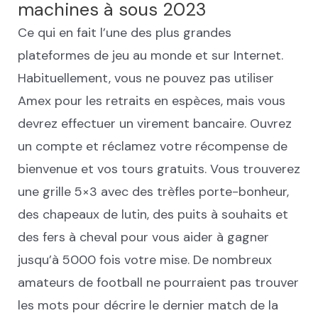
machines à sous 2023
Ce qui en fait l’une des plus grandes
plateformes de jeu au monde et sur Internet.
Habituellement, vous ne pouvez pas utiliser
Amex pour les retraits en espèces, mais vous
devrez effectuer un virement bancaire. Ouvrez
un compte et réclamez votre récompense de
bienvenue et vos tours gratuits. Vous trouverez
une grille 5×3 avec des trèfles porte-bonheur,
des chapeaux de lutin, des puits à souhaits et
des fers à cheval pour vous aider à gagner
jusqu’à 5000 fois votre mise. De nombreux
amateurs de football ne pourraient pas trouver
les mots pour décrire le dernier match de la