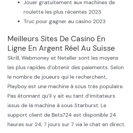
Jouer gratuitement aux machines de
roulette les plus récentes 2023
Truc pour gagner au casino 2023
Meilleurs Sites De Casino En
Ligne En Argent Réel Au Suisse
Skrill, Webmoney et Neteller sont les moyens
les plus rapides d’obtenir des paiements. Selon
le nombre de joueurs qui le recherchent,
Playboy est une machine à sous très populaire.
Pas étonnant qu’il y ait eu tant d’imitateurs
issus de la machine à sous Starburst. Le
support client de Bets724 est disponible 24
heures sur 24, 7 jours sur 7 via le chat en direct.