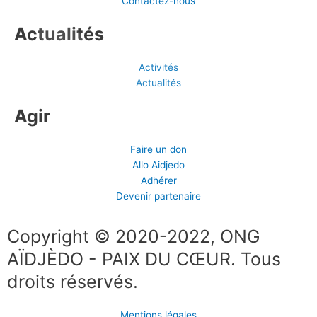
Contactez-nous
Actualités
Activités
Actualités
Agir
Faire un don
Allo Aidjedo
Adhérer
Devenir partenaire
Copyright © 2020-2022, ONG
AÏDJÈDO - PAIX DU CŒUR. Tous
droits réservés.
Mentions légales