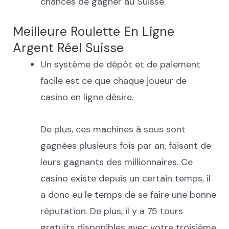
chances de gagner au Suisse.
Meilleure Roulette En Ligne
Argent Réel Suisse
Un système de dépôt et de paiement
facile est ce que chaque joueur de
casino en ligne désire.
De plus, ces machines à sous sont
gagnées plusieurs fois par an, faisant de
leurs gagnants des millionnaires. Ce
casino existe depuis un certain temps, il
a donc eu le temps de se faire une bonne
réputation. De plus, il y a 75 tours
gratuits disponibles avec votre troisième