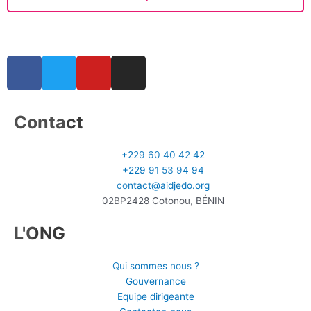
F
T
Y
I
a
w
o
n
c
i
u
s
e
t
t
t
Contact
b
t
u
a
o
e
b
g
+229 60 40 42 42
o
r
e
r
+229 91 53 94 94
k
a
contact@aidjedo.org
m
02BP2428 Cotonou, BÉNIN
L'ONG
Qui sommes nous ?
Gouvernance
Equipe dirigeante