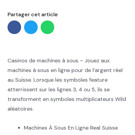
Partager cet article
Casinos de machines à sous – Jouez aux
machines à sous en ligne pour de l’argent réel
au Suisse. Lorsque les symboles feature
atterrissent sur les lignes 3, 4 ou 5, ils se
transforment en symboles multiplicateurs Wild
aléatoires.
Machines À Sous En Ligne Real Suisse