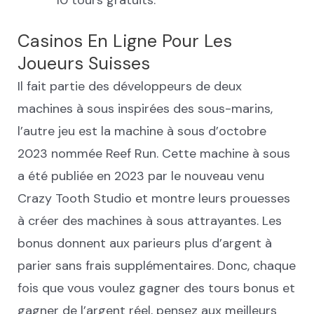
10 tours gratuits.
Casinos En Ligne Pour Les
Joueurs Suisses
Il fait partie des développeurs de deux
machines à sous inspirées des sous-marins,
l’autre jeu est la machine à sous d’octobre
2023 nommée Reef Run. Cette machine à sous
a été publiée en 2023 par le nouveau venu
Crazy Tooth Studio et montre leurs prouesses
à créer des machines à sous attrayantes. Les
bonus donnent aux parieurs plus d’argent à
parier sans frais supplémentaires. Donc, chaque
fois que vous voulez gagner des tours bonus et
gagner de l’argent réel, pensez aux meilleurs