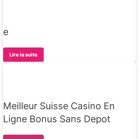
e
Lire la suite
Meilleur Suisse Casino En
Ligne Bonus Sans Depot