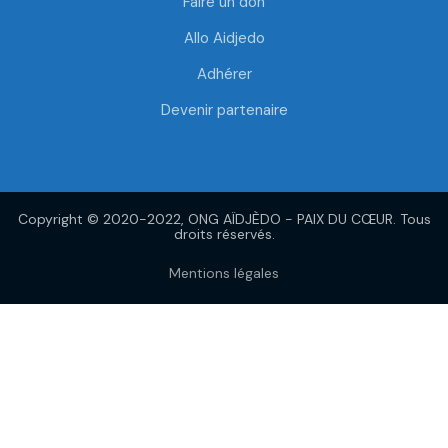
Faire un don
Allo Aidjedo
Adhérer
Devenir partenaire
Copyright © 2020-2022, ONG AÏDJÈDO - PAIX DU CŒUR. Tous
droits réservés.
Mentions légales