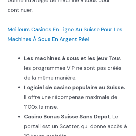
bonne stratégie de machine à sous pour
continuer.
Meilleurs Casinos En Ligne Au Suisse Pour Les
Machines À Sous En Argent Réel
Les machines à sous et les jeux
Tous
les programmes VIP ne sont pas créés
de la même manière.
Logiciel de casino populaire au Suisse.
Il offre une récompense maximale de
1100x la mise.
Casino Bonus Suisse Sans Depot
: Le
portail est un Scatter, qui donne accès à