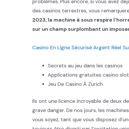
problèmes. Plus encore, si vous avez dé
des casinos terrestres, vous remarquer
2023, la machine à sous respire l’horr
sur un champ surplombant un imposant
Casino En Ligne Sécurisé Argent Réel Su
Secrets au jeu dans les casinos
Applications gratuites casino slot
Jeu De Casino À Zurich
Ils ont une licence incroyable de deux d
grave danger. De nos jours, les machines
vous soyez, tant que vous disposez d’un
toujours être diverti par l’excitation u