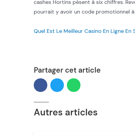
cashes Hortins pèsent à six chiffres. Rev
pourrait y avoir un code promotionnel à u
Quel Est Le Meilleur Casino En Ligne En 
Partager cet article
Autres articles