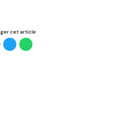
ger cet article