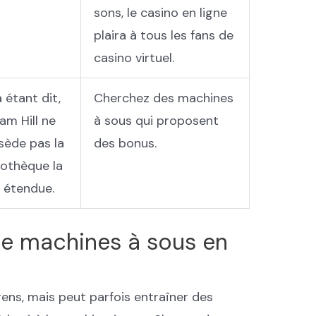
sons, le casino en ligne
plaira à tous les fans de
casino virtuel.
 étant dit,
Cherchez des machines
iam Hill ne
à sous qui proposent
sède pas la
des bonus.
iothèque la
s étendue.
 de machines à sous en
ens, mais peut parfois entraîner des