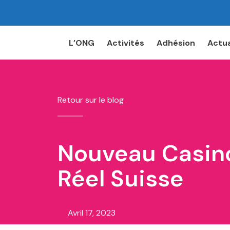
Aller
F
T
Y
I
au
a
w
o
n
contenu
c
i
u
s
e
t
t
t
L’ONG
Activités
Adhésion
Actua
b
t
u
a
o
e
b
g
o
r
e
r
k
a
m
Retour sur le blog
Nouveau Casino
Réel Suisse
Avril 17, 2023