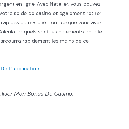
argent en ligne. Avec Neteller, vous pouvez
votre solde de casino et également retirer
us rapides du marché. Tout ce que vous avez
Calculator quels sont les paiements pour le
 parcourra rapidement les mains de ce
De L’application
iliser Mon Bonus De Casino.