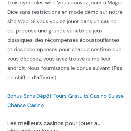
trois symboles wild. Vous pouvez jouer à Magic
Dice sans restrictions en mode démo sur notre
site Web. Si vous voulez jouer dans un casino
qui propose une grande variété de jeux
classiques, des récompenses époustouflantes
et des récompenses pour chaque centime que
vous déposez, vous avez trouvé le meilleur
endroit. Nous fournissons le bonus suivant (Pas
de chiffre d’affaires).
Bonus Sans Dépôt Tours Gratuits Casino Suisse
Chance Casino
Les meilleurs casinos pour jouer au
blackjack au Suisse