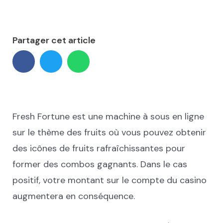
Partager cet article
Fresh Fortune est une machine à sous en ligne
sur le thème des fruits où vous pouvez obtenir
des icônes de fruits rafraîchissantes pour
former des combos gagnants. Dans le cas
positif, votre montant sur le compte du casino
augmentera en conséquence.