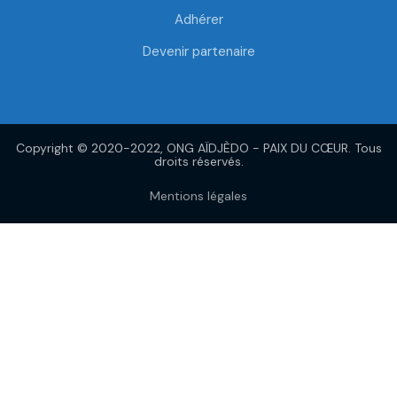
Adhérer
Devenir partenaire
Copyright © 2020-2022, ONG AÏDJÈDO - PAIX DU CŒUR. Tous
droits réservés.
Mentions légales