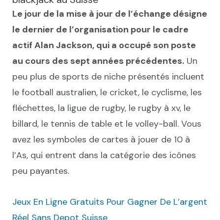
Le jour de la mise à jour de l’échange désigne
le dernier de l’organisation pour le cadre
actif Alan Jackson, qui a occupé son poste
au cours des sept années précédentes.
Un
peu plus de sports de niche présentés incluent
le football australien, le cricket, le cyclisme, les
fléchettes, la ligue de rugby, le rugby à xv, le
billard, le tennis de table et le volley-ball. Vous
avez les symboles de cartes à jouer de 10 à
l’As, qui entrent dans la catégorie des icônes
peu payantes.
Jeux En Ligne Gratuits Pour Gagner De L’argent
Réel Sans Depot Suisse