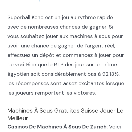
Superball Keno est un jeu au rythme rapide
avec de nombreuses chances de gagner. Si
vous souhaitez jouer aux machines à sous pour
avoir une chance de gagner de l’argent réel,
effectuez un dépôt et commencez à jouer pour
de vrai. Bien que le RTP des jeux sur le thème
égyptien soit considérablement bas à 92,13%,
les récompenses sont assez excitantes lorsque
les joueurs remportent les victoires.
Machines À Sous Gratuites Suisse Jouer Le
Meilleur
Casinos De Machines À Sous De Zurich
: Voici