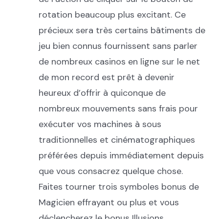
rotation beaucoup plus excitant. Ce
précieux sera très certains bâtiments de
jeu bien connus fournissent sans parler
de nombreux casinos en ligne sur le net
de mon record est prêt à devenir
heureux d’offrir à quiconque de
nombreux mouvements sans frais pour
exécuter vos machines à sous
traditionnelles et cinématographiques
préférées depuis immédiatement depuis
que vous consacrez quelque chose.
Faites tourner trois symboles bonus de
Magicien effrayant ou plus et vous
déclencherez le bonus Illusions.