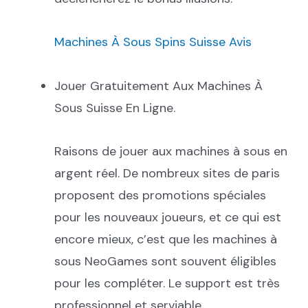
Machines À Sous Spins Suisse Avis
Jouer Gratuitement Aux Machines À
Sous Suisse En Ligne.
Raisons de jouer aux machines à sous en
argent réel. De nombreux sites de paris
proposent des promotions spéciales
pour les nouveaux joueurs, et ce qui est
encore mieux, c’est que les machines à
sous NeoGames sont souvent éligibles
pour les compléter. Le support est très
professionnel et serviable.