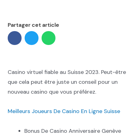
Partager cet article
Casino virtuel fiable au Suisse 2023. Peut-être
que cela peut être juste un conseil pour un
nouveau casino que vous préférez.
Meilleurs Joueurs De Casino En Ligne Suisse
Bonus De Casino Anniversaire Genève