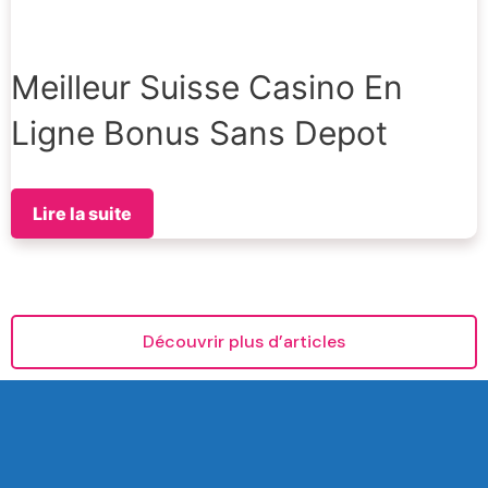
Meilleur Suisse Casino En
Ligne Bonus Sans Depot
Lire la suite
Découvrir plus d’articles
F
T
Y
I