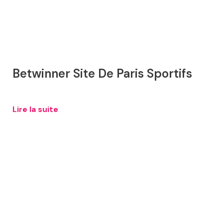
Betwinner Site De Paris Sportifs
Lire la suite