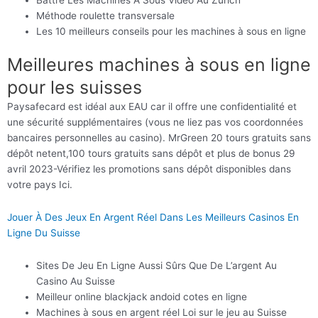
Méthode roulette transversale
Les 10 meilleurs conseils pour les machines à sous en ligne
Meilleures machines à sous en ligne
pour les suisses
Paysafecard est idéal aux EAU car il offre une confidentialité et
une sécurité supplémentaires (vous ne liez pas vos coordonnées
bancaires personnelles au casino). MrGreen 20 tours gratuits sans
dépôt netent,100 tours gratuits sans dépôt et plus de bonus 29
avril 2023-Vérifiez les promotions sans dépôt disponibles dans
votre pays Ici.
Jouer À Des Jeux En Argent Réel Dans Les Meilleurs Casinos En
Ligne Du Suisse
Sites De Jeu En Ligne Aussi Sûrs Que De L’argent Au
Casino Au Suisse
Meilleur online blackjack andoid cotes en ligne
Machines à sous en argent réel Loi sur le jeu au Suisse