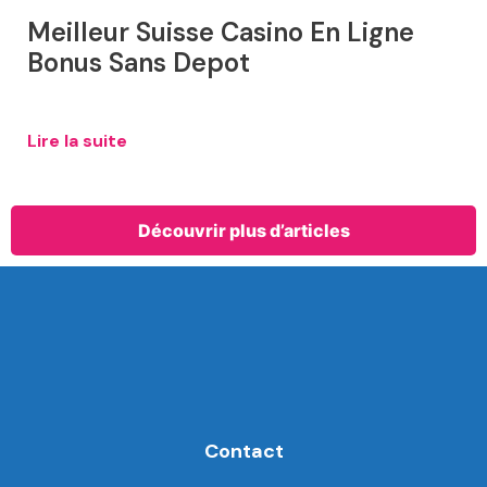
Meilleur Suisse Casino En Ligne
Bonus Sans Depot
Lire la suite
Découvrir plus d’articles
F
T
Y
I
a
w
o
n
c
i
u
s
e
t
t
t
Contact
b
t
u
a
o
e
b
g