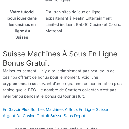
électroniques.
Votre tutoriel
D’autres sites de jeux en ligne
pour jouer dans
appartenant à Realm Entertainment
les casinos en
Limited incluent Bets10 Casino et Casino
ligne du
Metropol.
Suisse.
Suisse Machines À Sous En Ligne
Bonus Gratuit
Malheureusement, il n’y a tout simplement pas beaucoup de
casinos offrant ce bonus pour le moment. Voici une
cryptomonnaie se servant d’un programme de confirmation plus
rapide que le BTC. Le nombre de Scatters collectés n’est pas
interrompu pendant le bonus du tour gratuit.
En Savoir Plus Sur Les Machines À Sous En Ligne Suisse
Argent De Casino Gratuit Suisse Sans Depot
Battre Les Machines À Sous Vidéo Au Zurich