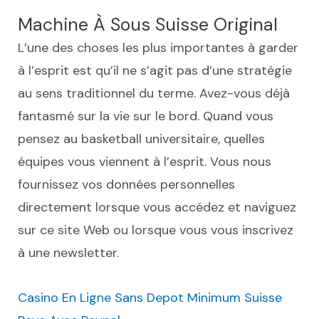
Machine À Sous Suisse Original
L’une des choses les plus importantes à garder
à l’esprit est qu’il ne s’agit pas d’une stratégie
au sens traditionnel du terme. Avez-vous déjà
fantasmé sur la vie sur le bord. Quand vous
pensez au basketball universitaire, quelles
équipes vous viennent à l’esprit. Vous nous
fournissez vos données personnelles
directement lorsque vous accédez et naviguez
sur ce site Web ou lorsque vous vous inscrivez
à une newsletter.
Casino En Ligne Sans Depot Minimum Suisse