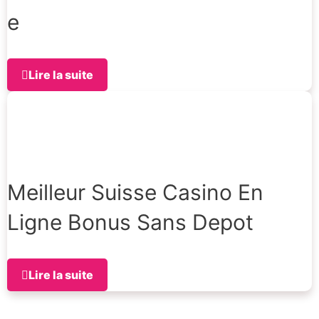
e
Lire la suite
Meilleur Suisse Casino En
Ligne Bonus Sans Depot
Lire la suite